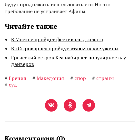
будут продолжать использовать его. Но это
требование не устраивает Афины.
Читайте также
В Москве пройдет фестиваль джелато
В «Сыроварне» пройдут итальянские ужины
Греческий остров Кеа набирает популярность у
дайверов
#
Греция
#
Македония
#
спор
#
страны
#
суд
Комментарии (
0
)