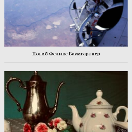
Погиб Феликс Баумгартнер