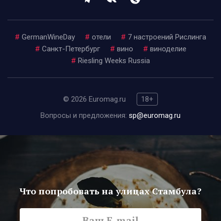
#
GermanWineDay
#
отели
#
7 настроений Рислинга
#
Санкт-Петербург
#
вино
#
виноделие
#
Riesling Weeks Russia
© 2026 Euromag.ru
18+
Вопросы и предложения:
sp@euromag.ru
Что попробовать на улицах Стамбула?