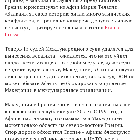
стране», – заявила на слушаниях представитель
Греции юрисконсульт из Афин Мария Телалян.
«Балканы за свою историю знали много этнических
конфликтов, и Греция не намерена допускать новую
вспышку», – цитирует ее слова агентство
France-
Presse
.
Теперь 15 судей Международного суда удалятся для
вынесения вердикта – ожидается, что на это уйдет
около шести месяцев. Но в любом случае, даже если
вердикт будет в пользу Македонии, в Скопье получат
лишь моральное удовлетворение, так как суд ООН не
может обязать Афины не блокировать вступление
Македонии в международные организации.
Македония и Греция спорят из-за названия бывшей
югославской республики уже 20 лет. С 1991 года
Афины настаивают, что называться Македонией
может только область на северо-востоке Греции.
Спор дорого обходится Скопье – Афины блокируют
принятие республики не только в НАТО, но и в