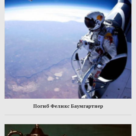
Погиб Феликс Баумгартнер