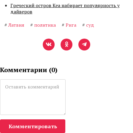
Греческий остров Кеа набирает популярность у
дайверов
#
Латвия
#
политика
#
Рига
#
суд
Комментарии (
0
)
Комментировать