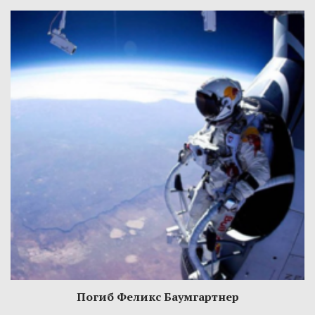
Погиб Феликс Баумгартнер