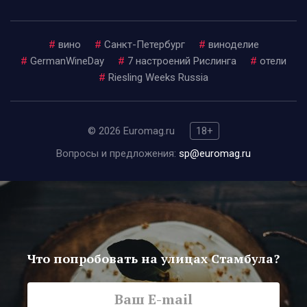
#
вино
#
Санкт-Петербург
#
виноделие
#
GermanWineDay
#
7 настроений Рислинга
#
отели
#
Riesling Weeks Russia
© 2026 Euromag.ru
18+
Вопросы и предложения:
sp@euromag.ru
Что попробовать на улицах Стамбула?