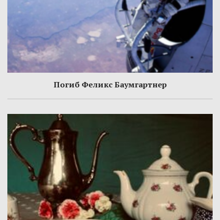
Погиб Феликс Баумгартнер