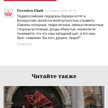
Doronkov Slavik
22 марта 2016, 05:16
Педироссийские пидарасы-буржуи хотят и
Белоруссию своей поганой алчностью отравить.
Шакалы позорные, твари алчные, свиньи ненасытные,
гондоны штопаные, уроды ебанутые, неужели не
понимаете, что это наш западный щит, и это наш
брат-славянин. Вы кого душите, твари!?
Ответить
Читайте также