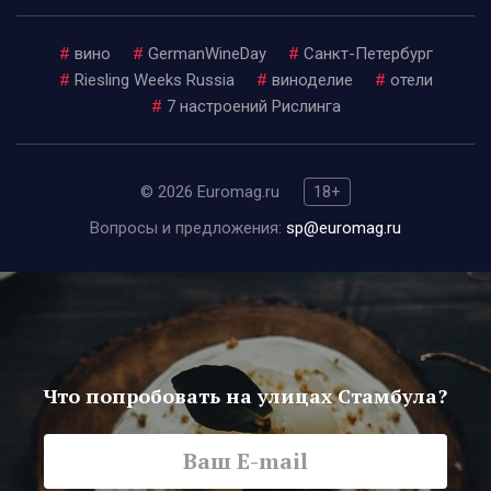
#
вино
#
GermanWineDay
#
Санкт-Петербург
#
Riesling Weeks Russia
#
виноделие
#
отели
#
7 настроений Рислинга
© 2026 Euromag.ru
18+
Вопросы и предложения:
sp@euromag.ru
Что попробовать на улицах Стамбула?