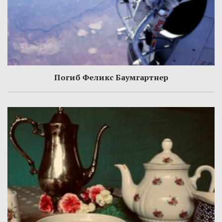
Погиб Феликс Баумгартнер