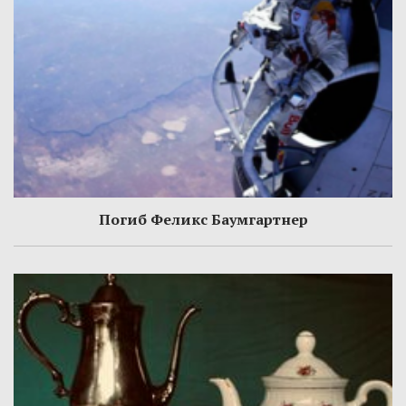
Погиб Феликс Баумгартнер