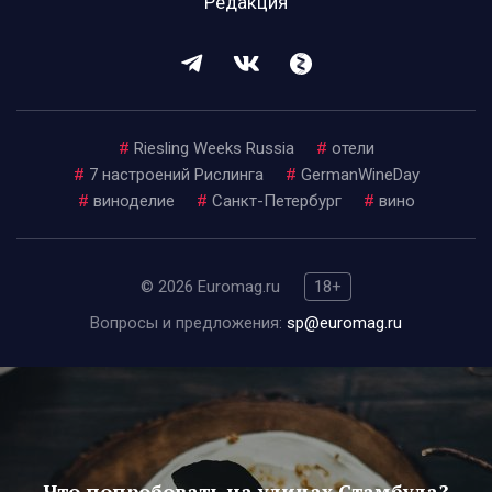
Редакция
#
Riesling Weeks Russia
#
отели
#
7 настроений Рислинга
#
GermanWineDay
#
виноделие
#
Санкт-Петербург
#
вино
© 2026 Euromag.ru
18+
Вопросы и предложения:
sp@euromag.ru
Что попробовать на улицах Стамбула?