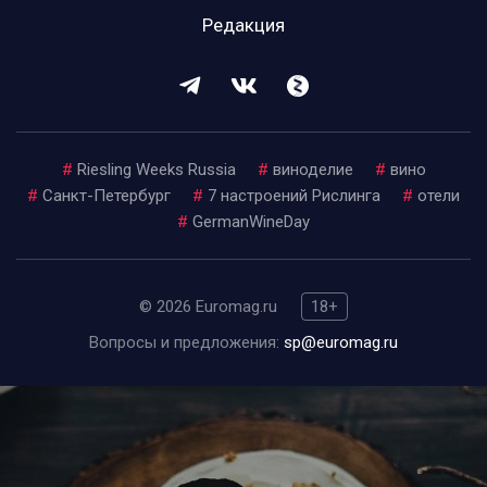
Редакция
#
Riesling Weeks Russia
#
виноделие
#
вино
#
Санкт-Петербург
#
7 настроений Рислинга
#
отели
#
GermanWineDay
© 2026 Euromag.ru
18+
Вопросы и предложения:
sp@euromag.ru