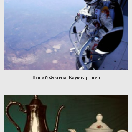
Погиб Феликс Баумгартнер