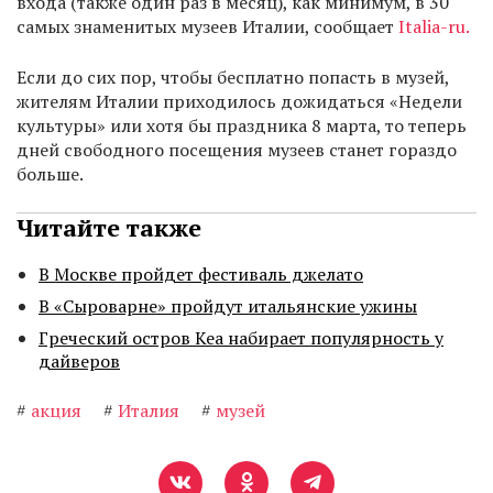
входа (также один раз в месяц), как минимум, в 30
самых знаменитых музеев Италии, сообщает
Italia-ru.
Если до сих пор, чтобы бесплатно попасть в музей,
жителям Италии приходилось дожидаться «Недели
культуры» или хотя бы праздника 8 марта, то теперь
дней свободного посещения музеев станет гораздо
больше.
Читайте также
В Москве пройдет фестиваль джелато
В «Сыроварне» пройдут итальянские ужины
Греческий остров Кеа набирает популярность у
дайверов
#
акция
#
Италия
#
музей