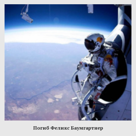
Погиб Феликс Баумгартнер