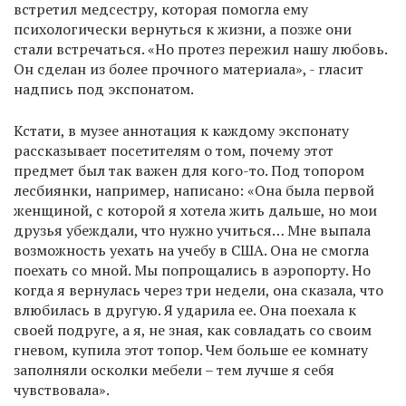
встретил медсестру, которая помогла ему
психологически вернуться к жизни, а позже они
стали встречаться. «Но протез пережил нашу любовь.
Он сделан из более прочного материала», - гласит
надпись под экспонатом.
Кстати, в музее аннотация к каждому экспонату
рассказывает посетителям о том, почему этот
предмет был так важен для кого-то. Под топором
лесбиянки, например, написано: «Она была первой
женщиной, с которой я хотела жить дальше, но мои
друзья убеждали, что нужно учиться… Мне выпала
возможность уехать на учебу в США. Она не смогла
поехать со мной. Мы попрощались в аэропорту. Но
когда я вернулась через три недели, она сказала, что
влюбилась в другую. Я ударила ее. Она поехала к
своей подруге, а я, не зная, как совладать со своим
гневом, купила этот топор. Чем больше ее комнату
заполняли осколки мебели – тем лучше я себя
чувствовала».