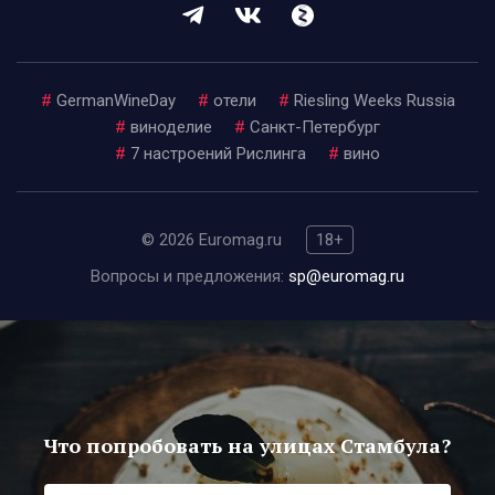
#
GermanWineDay
#
отели
#
Riesling Weeks Russia
#
виноделие
#
Санкт-Петербург
#
7 настроений Рислинга
#
вино
© 2026 Euromag.ru
18+
Вопросы и предложения:
sp@euromag.ru
Что попробовать на улицах Стамбула?