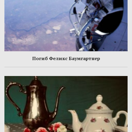
Погиб Феликс Баумгартнер