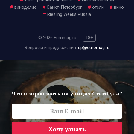
#
7 настроений Рислинга
#
GermanWineDay
#
виноделие
#
Санкт-Петербург
#
отели
#
вино
#
Riesling Weeks Russia
© 2026 Euromag.ru
18+
Вопросы и предложения:
sp@euromag.ru
Что попробовать на улицах Стамбула?
Хочу узнать