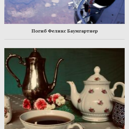
Погиб Феликс Баумгартнер