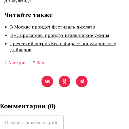
Донауштадт.
Читайте также
В Москве пройдет фестиваль джелато
В «Сыроварне» пройдут итальянские ужины
Греческий остров Кеа набирает популярность у
дайверов
#
Австрия
#
Вена
Комментарии (
0
)