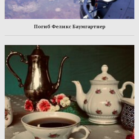
Погиб Феликс Баумгартнер