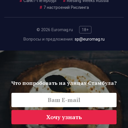
#
Санкт-Петербург
#
Riesling Weeks Russia
#
7 настроений Рислинга
© 2026 Euromag.ru
18+
Вопросы и предложения:
sp@euromag.ru
Что попробовать на улицах Стамбула?
Хочу узнать