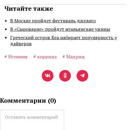
Читайте также
В Москве пройдет фестиваль джелато
В «Сыроварне» пройдут итальянские ужины
Греческий остров Кеа набирает популярность у
дайверов
#
Испания
#
коррида
#
Мадрид
Комментарии (
0
)