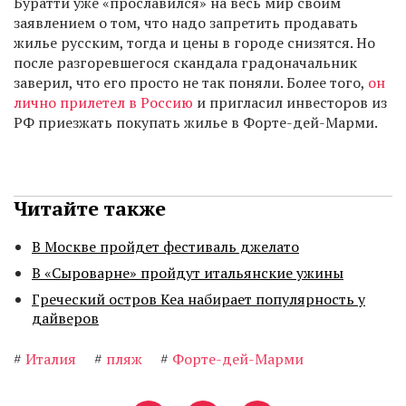
Буратти уже «прославился» на весь мир своим
заявлением о том, что надо запретить продавать
жилье русским, тогда и цены в городе снизятся. Но
после разгоревшегося скандала градоначальник
заверил, что его просто не так поняли. Более того,
он
лично прилетел в Россию
и пригласил инвесторов из
РФ приезжать покупать жилье в Форте-дей-Марми.
Читайте также
В Москве пройдет фестиваль джелато
В «Сыроварне» пройдут итальянские ужины
Греческий остров Кеа набирает популярность у
дайверов
#
Италия
#
пляж
#
Форте-дей-Марми