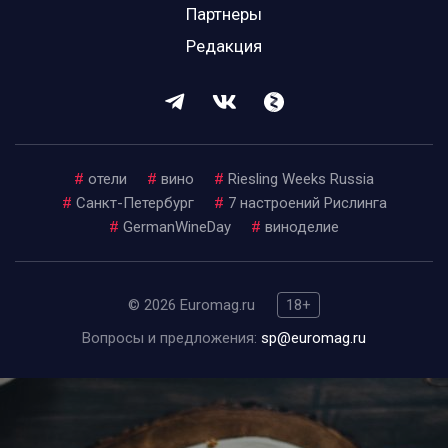
Партнеры
Редакция
#
отели
#
вино
#
Riesling Weeks Russia
#
Санкт-Петербург
#
7 настроений Рислинга
#
GermanWineDay
#
виноделие
© 2026 Euromag.ru
18+
Вопросы и предложения:
sp@euromag.ru