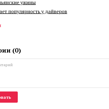
льянские ужины
ает популярность у дайверов
я
ии (
0
)
вать