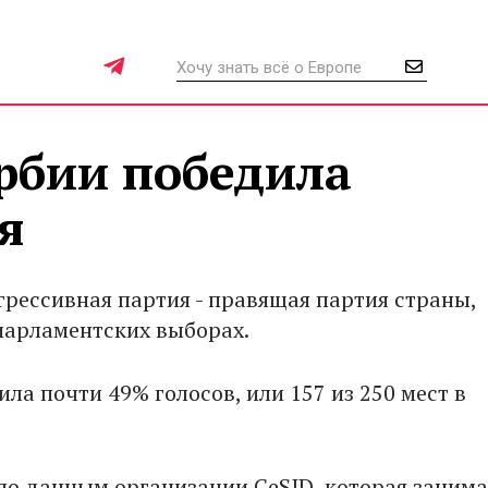
рбии победила
я
грессивная партия - правящая партия страны,
парламентских выборах.
ла почти 49% голосов, или 157 из 250 мест в
по данным организации CeSID, которая занима