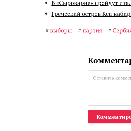
В «Сыроварне» пройдут ита
Греческий остров Кеа набир
#
выборы
#
партия
#
Серби
Комментар
Комментиро