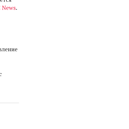
 News
.
вление
с