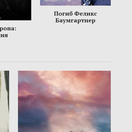
Погиб Феликс
Баумгартнер
ропа:
ния