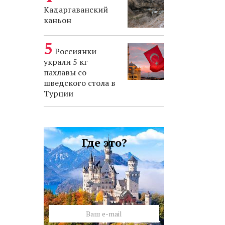
Кадаргаванский
каньон
Россиянки
украли 5 кг
пахлавы со
шведского стола в
Турции
Где это?