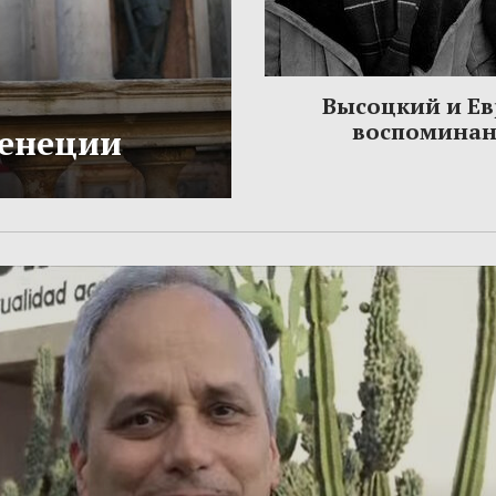
Высоцкий и Ев
воспомина
Венеции