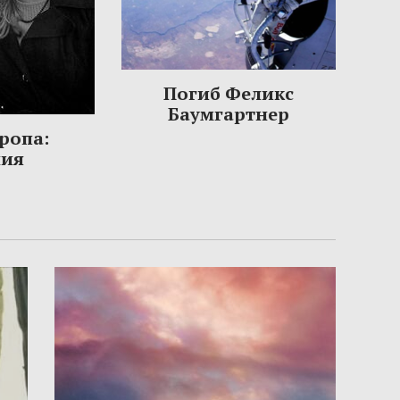
Погиб Феликс
Баумгартнер
ропа:
ния