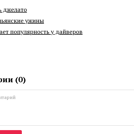
ь джелато
льянские ужины
ает популярность у дайверов
ии (
0
)