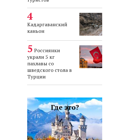
Кадаргаванский
каньон
Россиянки
украли 5 кг
пахлавы со
шведского стола в
Турции
Где это?