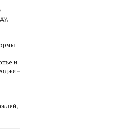
я
ду,
нормы
онье и
Фодже –
ождей,