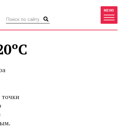
МЕНЮ
20ºC
ра
 точки
о
з
лым.