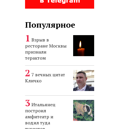
Популярное
Взрыв в
ресторане Москвы
признали
терактом
7 вечных цитат
Кличко
Итальянец
построил
амфитеатр и
водил туда
туристов