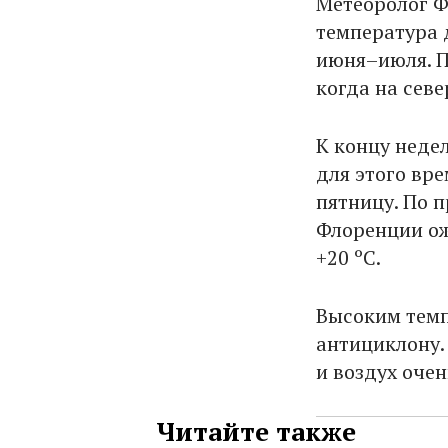
Метеоролог Ф
температура д
июня–июля. П
когда на сев
К концу неде
для этого вр
пятницу. По п
Флоренции ож
+20 ºC.
Высоким темп
антициклону. 
и воздух оче
Читайте также