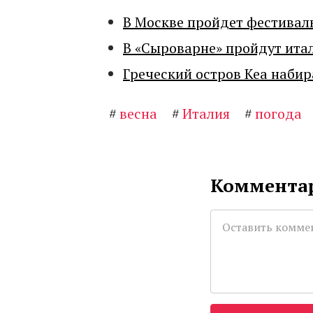
В Москве пройдет фестивал
В «Сыроварне» пройдут ита
Греческий остров Кеа набир
#
весна
#
Италия
#
погода
Комментар