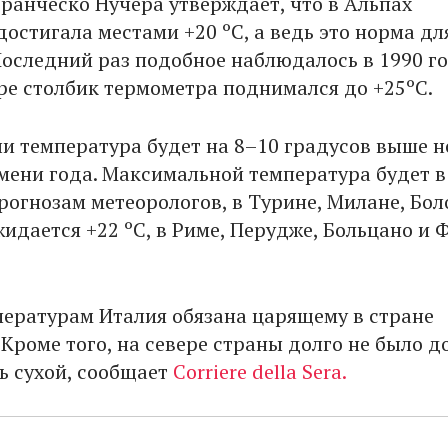
ранческо Нучера утверждает, что в Альпах
остигала местами +20 ºC, а ведь это норма дл
оследний раз подобное наблюдалось в 1990 го
ере столбик термометра поднимался до +25ºC.
ли температура будет на 8–10 градусов выше 
емени года. Максимальной температура будет в
рогнозам метеорологов, в Турине, Милане, Бол
идается +22 ºC, в Риме, Перудже, Больцано и 
ературам Италия обязана царящему в стране
Кроме того, на севере страны долго не было д
нь сухой, сообщает
Corriere della Sera.