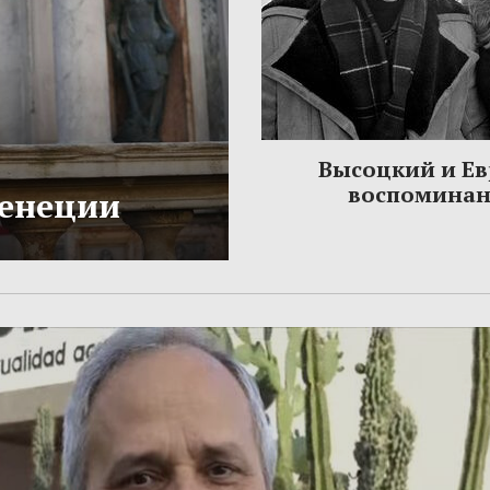
Высоцкий и Ев
воспомина
Венеции