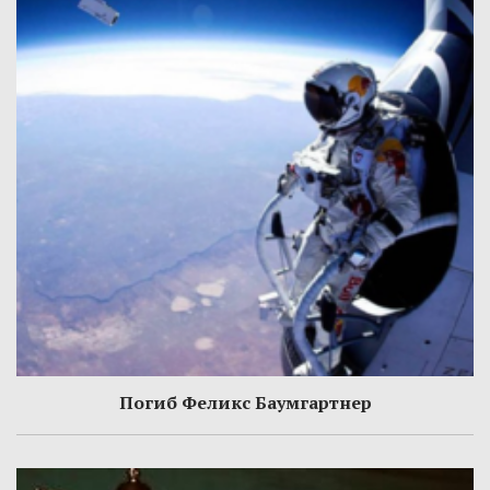
Погиб Феликс Баумгартнер