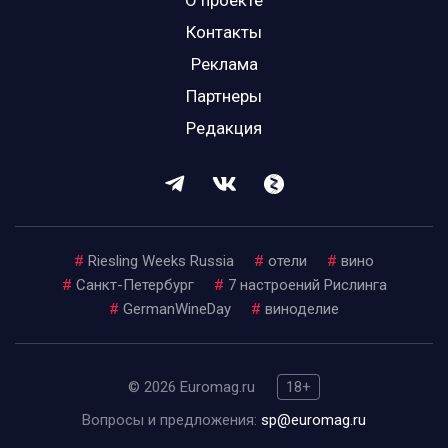
О проекте
Контакты
Реклама
Партнеры
Редакция
#
Riesling Weeks Russia
#
отели
#
вино
#
Санкт-Петербург
#
7 настроений Рислинга
#
GermanWineDay
#
виноделие
© 2026 Euromag.ru
18+
Вопросы и предложения:
sp@euromag.ru