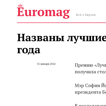
Всё о Европе
Названы лучшие
года
Премию «Лучш
31 января 2012
получила сто
Мэр Софии Йо
президента Б
В исследован