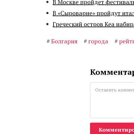
В Москве пройдет фестивал
В «Сыроварне» пройдут ита
Греческий остров Кеа набир
#
Болгария
#
города
#
рейт
Комментар
Комментиро