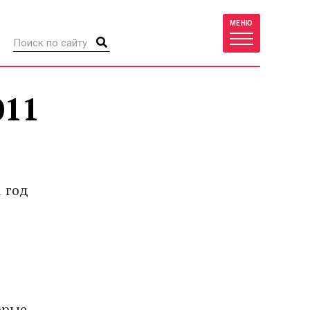
МЕНЮ
011
 год
орые