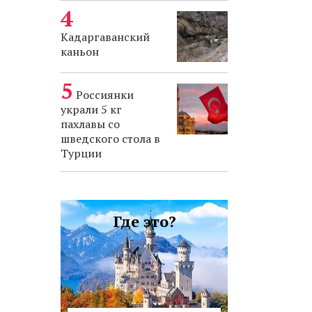
Кадаргаванский
каньон
Россиянки
украли 5 кг
пахлавы со
шведского стола в
Турции
Где это?