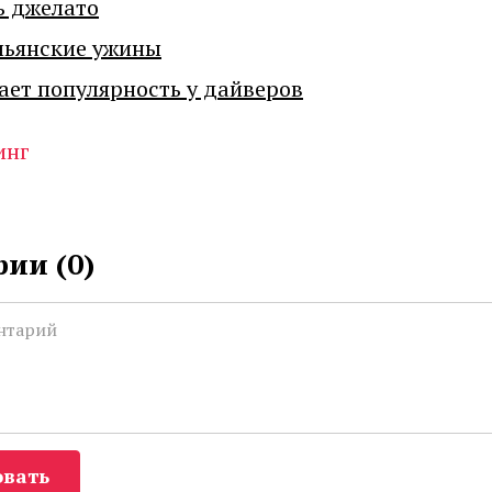
ь джелато
льянские ужины
ает популярность у дайверов
инг
ии (
0
)
вать