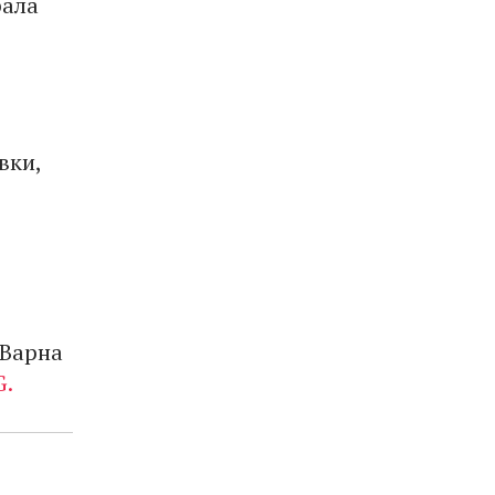
рала
вки,
 Варна
G.