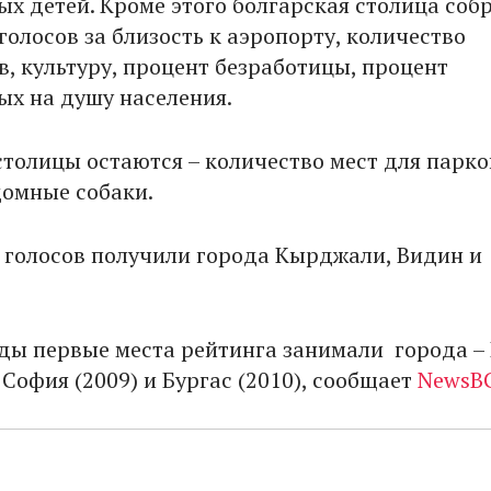
х детей. Кроме этого болгарская столица соб
олосов за близость к аэропорту, количество
в, культуру, процент безработицы, процент
х на душу населения.
толицы остаются – количество мест для парко
домные собаки.
 голосов получили города Кырджали, Видин и
ды первые места рейтинга занимали города –
, София (2009) и Бургас (2010), сообщает
NewsB