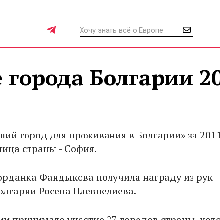
 города Болгарии 2
ий город для проживания в Болгарии» за 2011
лица страны - София.
рданка Фандыкова получила награду из рук
олгарии Росена Плевнелиева.
ии принимало участие 27 городов страны, кот