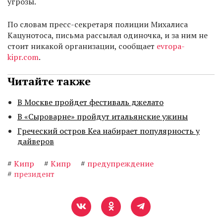
угрозы.
По словам пресс-секретаря полиции Михалиса
Кацунотоса, письма рассылал одиночка, и за ним не
стоит никакой организации, сообщает
evropa-
kipr.com
.
Читайте также
В Москве пройдет фестиваль джелато
В «Сыроварне» пройдут итальянские ужины
Греческий остров Кеа набирает популярность у
дайверов
#
Кипр
#
Кипр
#
предупреждение
#
президент