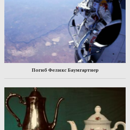
Погиб Феликс Баумгартнер