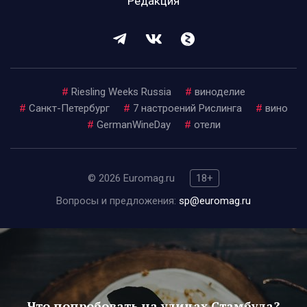
Редакция
#
Riesling Weeks Russia
#
виноделие
#
Санкт-Петербург
#
7 настроений Рислинга
#
вино
#
GermanWineDay
#
отели
© 2026 Euromag.ru
18+
Вопросы и предложения:
sp@euromag.ru
Что попробовать на улицах Стамбула?