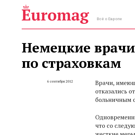
Всё о Европе
Немецкие врачи
по страховкам
Врачи, имеющ
6 сентября 2012
отказались о
больничным с
Одновременно
что со следу
жесткие меры