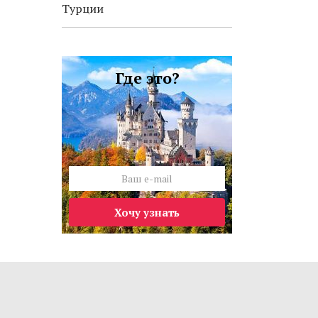
Турции
Где это?
Хочу узнать