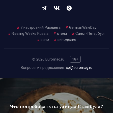
#
7 настроений Рислинга
#
GermanWineDay
#
Riesling Weeks Russia
#
отели
#
Санкт-Петербург
#
вино
#
виноделие
© 2026 Euromag.ru
18+
Вопросы и предложения:
sp@euromag.ru
Что попробовать на улицах Стамбула?