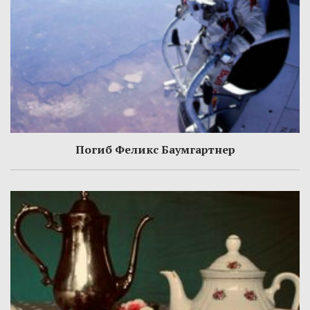
Погиб Феликс Баумгартнер