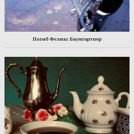
Погиб Феликс Баумгартнер