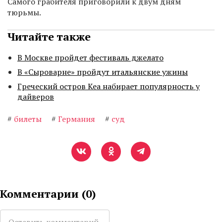
Самого грабителя приговорили к двум дням
тюрьмы.
Читайте также
В Москве пройдет фестиваль джелато
В «Сыроварне» пройдут итальянские ужины
Греческий остров Кеа набирает популярность у
дайверов
#
билеты
#
Германия
#
суд
Комментарии (
0
)