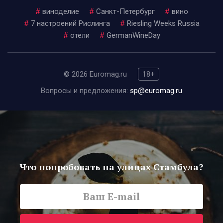
#
виноделие
#
Санкт-Петербург
#
вино
#
7 настроений Рислинга
#
Riesling Weeks Russia
#
отели
#
GermanWineDay
© 2026 Euromag.ru
18+
Вопросы и предложения:
sp@euromag.ru
Что попробовать на улицах Стамбула?