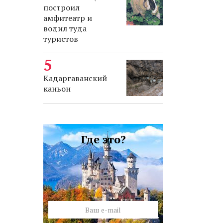
построил
амфитеатр и
водил туда
туристов
Кадаргаванский
каньон
Где это?