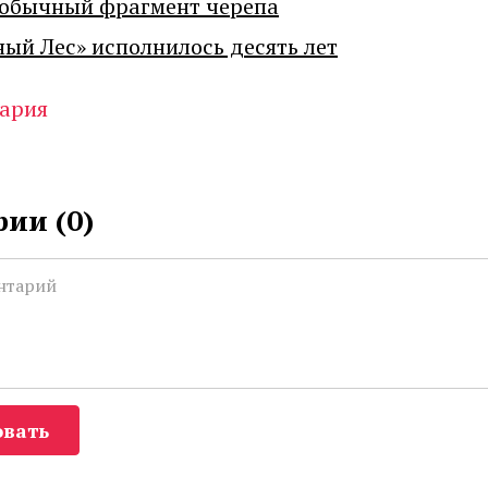
еобычный фрагмент черепа
ный Лес» исполнилось десять лет
ария
ии (
0
)
вать