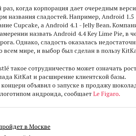
й раз, когда корпорация дает очередным верс
рм названия сладостей. Например, Android 1.5
ние Cupcake, а Android 4.1 - Jelly Bean. Компан
амерении назвать Android 4.4 Key Lime Pie, в ч
рога. Однако, сладость оказалась недостаточн
 всем мире, и выбор был сделан в пользу KitKa
stlé такое сотрудничество может означать рос
ада KitKat и расширение клиентской базы.
концерн объявил о запуске в продажу шокол
 логотипом андроида, сообщает
Le Figaro.
пройдет в Москве