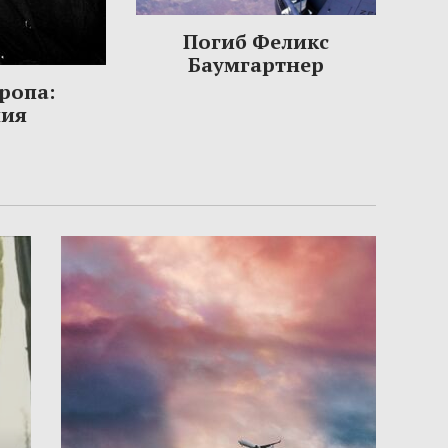
Погиб Феликс
Баумгартнер
ропа:
ния