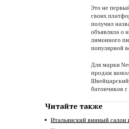
Это не первы
своих платфо
получил назва
объявляла о н
лимонного пи
популярной во
Для марки Ne
продаж шокол
Швейцарский 
батончиков с
Читайте также
Итальянский винный салон 