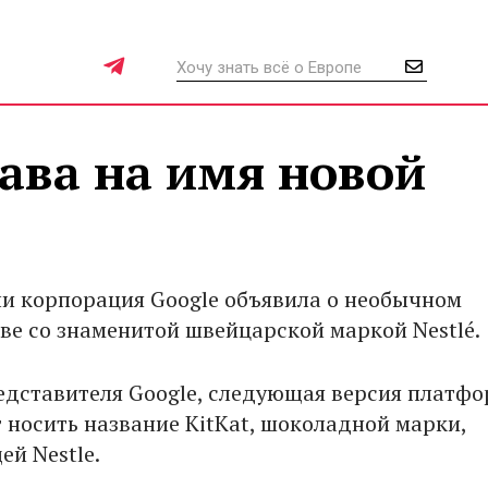
рава на имя новой
ли корпорация Google объявила о необычном
ве со знаменитой швейцарской маркой Nestlé.
едставителя Google, следующая версия платф
т носить название KitKat, шоколадной марки,
й Nestle.