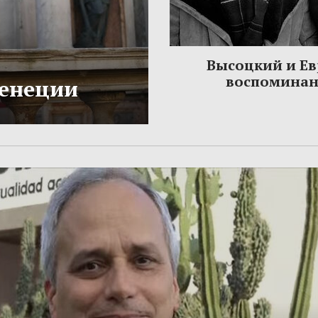
Высоцкий и Ев
воспомина
Венеции