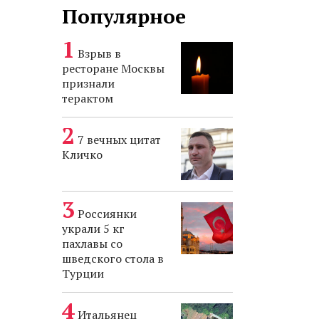
Популярное
Взрыв в
ресторане Москвы
признали
терактом
7 вечных цитат
Кличко
Россиянки
украли 5 кг
пахлавы со
шведского стола в
Турции
Итальянец