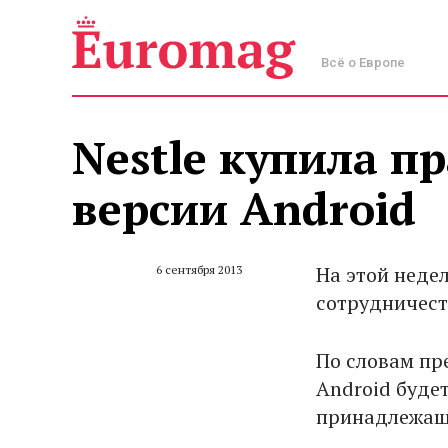
Всё о Европе
Nestle купила п
версии Android
На этой неде
6 сентября 2013
сотрудничест
По словам пр
Android буде
принадлежаще