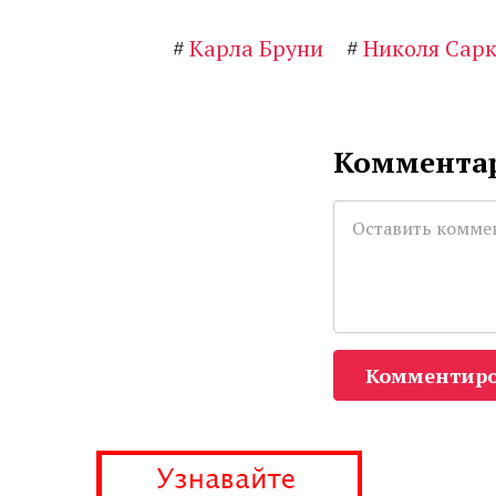
#
Карла Бруни
#
Николя Сар
Комментар
Комментиро