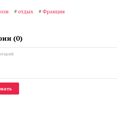
кози
#
отдых
#
Франция
ии (
0
)
вать