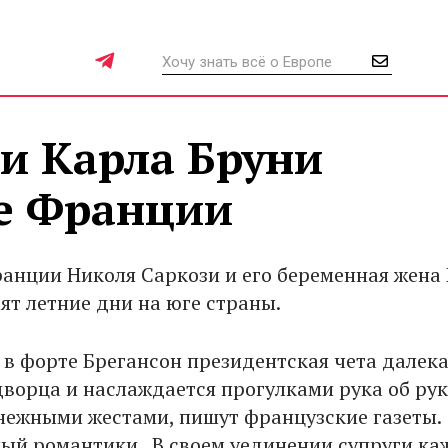
и Карла Бруни
е Франции
анции Николя Саркози и его беременная жена
ят летние дни на юге страны.
 в форте Брегансон президентская чета далека
дворца и наслаждается прогулками рука об рук
нежными жестами, пишут французские газеты.
ный романтики. В своем уединении супруги ка