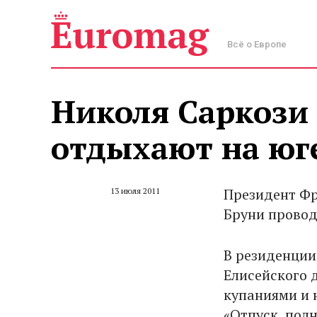
Всё о Европе
Николя Саркози 
отдыхают на юг
Президент Фр
13 июля 2011
Бруни провод
В резиденции
Елисейского 
купаниями и 
«Отпуск, пол