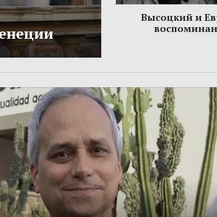
Высоцкий и Ев
воспомина
Венеции