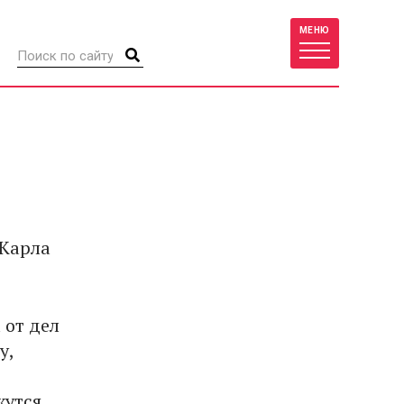
МЕНЮ
 Карла
 от дел
у,
жутся