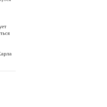
ует
ться
Карла