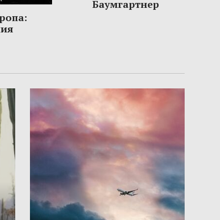
Баумгартнер
ропа:
ния