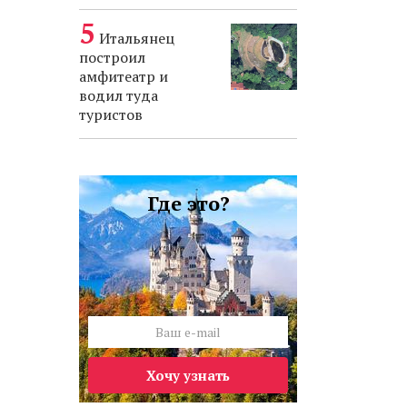
Итальянец
построил
амфитеатр и
водил туда
туристов
Где это?
Хочу узнать