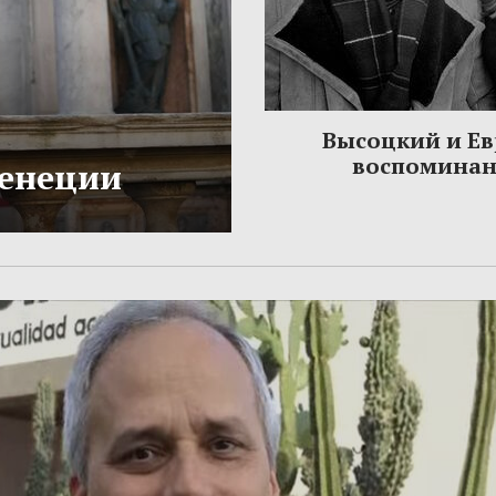
Высоцкий и Ев
воспомина
Венеции