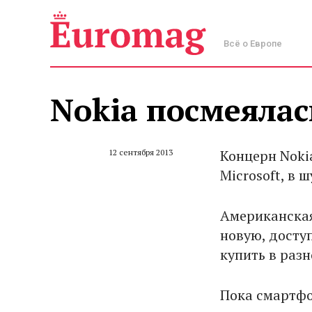
Всё о Европе
Nokia посмеялас
Концерн Noki
12 сентября 2013
Microsoft, в 
Американская
новую, досту
купить в раз
Пока смартфо