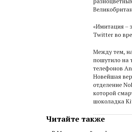
разноцветным
Великобритан
«Имитация – э
Twitter во в
Между тем, н
пошутило на 
телефонов An
Новейшая вер
отделение No
которой смар
шоколадка Ki
Читайте также