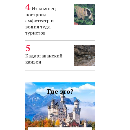
Итальянец
построил
амфитеатр и
водил туда
туристов
Кадаргаванский
каньон
Где это?