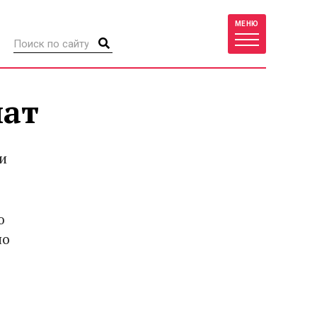
МЕНЮ
иат
и
ю
но