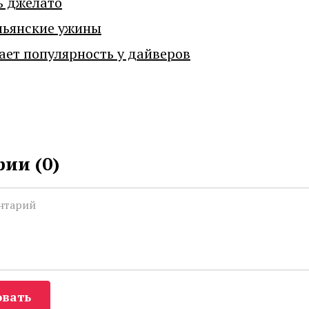
ь джелато
льянские ужины
ает популярность у дайверов
ии (
0
)
вать