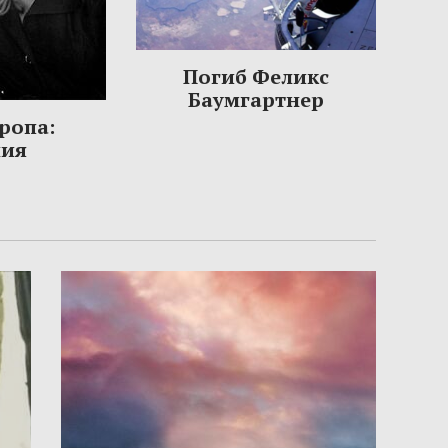
Погиб Феликс
Баумгартнер
ропа:
ния