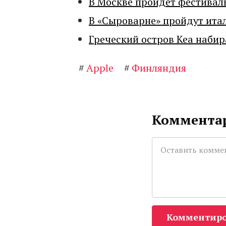
В Москве пройдет фестивал
В «Сыроварне» пройдут ита
Греческий остров Кеа набир
#
Apple
#
Финляндия
Комментар
Комментиро