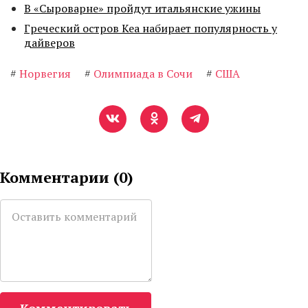
В «Сыроварне» пройдут итальянские ужины
Греческий остров Кеа набирает популярность у
дайверов
#
Норвегия
#
Олимпиада в Сочи
#
США
Комментарии (
0
)