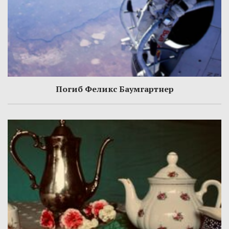
Погиб Феликс Баумгартнер