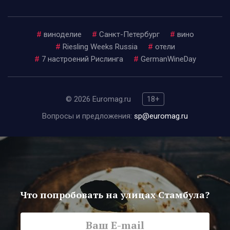
#
виноделие
#
Санкт-Петербург
#
вино
#
Riesling Weeks Russia
#
отели
#
7 настроений Рислинга
#
GermanWineDay
© 2026 Euromag.ru
18+
Вопросы и предложения:
sp@euromag.ru
Что попробовать на улицах Стамбула?