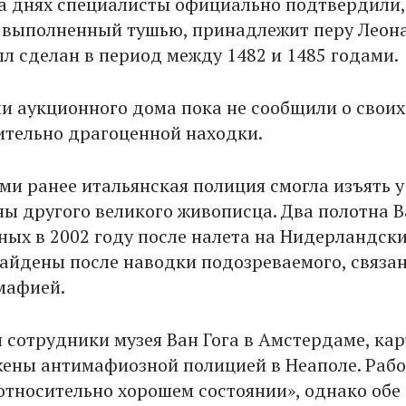
На днях специалисты официально подтвердили,
, выполненный тушью, принадлежит перу Леон
ыл сделан в период между 1482 и 1485 годами.
и аукционного дома пока не сообщили о своих
ительно драгоценной находки.
ми ранее итальянская полиция смогла изъять у
ы другого великого живописца. Два полотна В
нных в 2002 году после налета на Нидерландск
найдены после наводки подозреваемого, связан
мафией.
 сотрудники музея Ван Гога в Амстердаме, ка
ены антимафиозной полицией в Неаполе. Раб
«относительно хорошем состоянии», однако обе