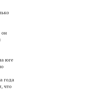
в
лько
 он
л
на юге
но
а года
, что