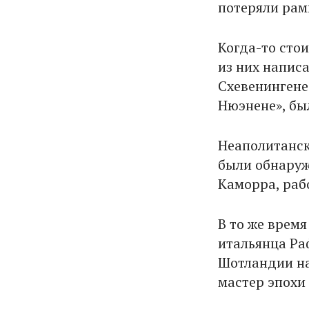
потеряли рам
Когда-то сто
из них написа
Схевенингене»
Нюэнене», был
Неаполитанск
были обнаруж
Каморра, раб
В то же врем
итальянца Ра
Шотландии на
мастер эпохи