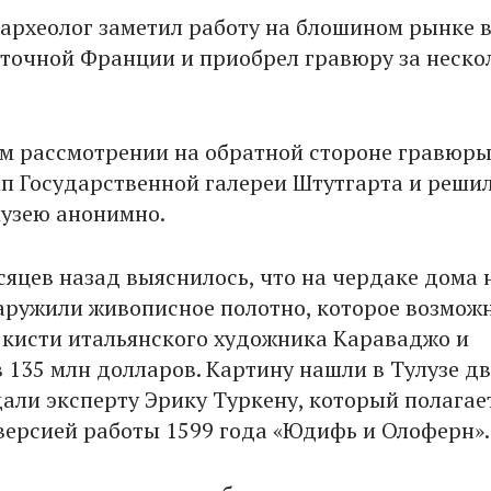
археолог заметил работу на блошином рынке 
сточной Франции и приобрел гравюру за неско
м рассмотрении на обратной стороне гравюры
п Государственной галереи Штутгарта и реши
музею анонимно.
сяцев назад выяснилось, что на чердаке дома 
ружили живописное полотно, которое возмож
кисти итальянского художника Караваджо и
в 135 млн долларов. Картину нашли в Тулузе дв
али эксперту Эрику Туркену, который полагает
 версией работы 1599 года «Юдифь и Олоферн».