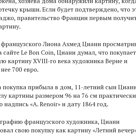
ркена, хозяева дома обнаружили картину, когд
отечку крыши. Если будет подтверждено, что э
аджо, правительство Франции первым получи
артину.
 французского Лиона Ахмед Циани просматри
 сайте Le Bon Coin, Циани думал, что покупает
ю картину XVIII-го века художника Верне и
нее 700 евро.
а покупка прибыла в дом, 11-летний сын Циан
углу картины размером 96 на 76 см практически
надпись «A. Renoir» и дату 1864 год.
графию французского художника, Циани
вал свою покупку как картину «Летний вечер»