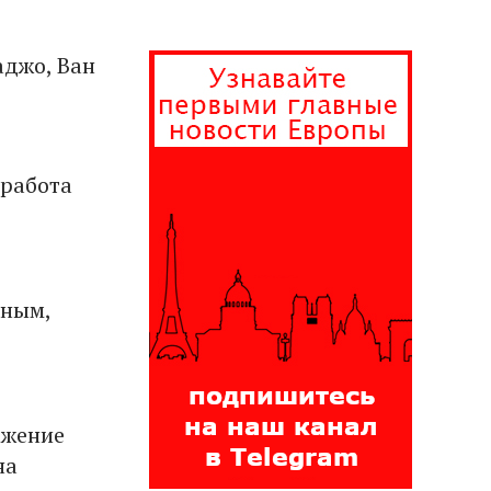
аджо, Ван
 работа
мным,
ажение
на