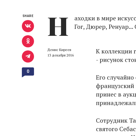
Н
аходки в мире искус
SHARE
Гог, Дюрер, Ренуар..
К коллекции 
Денис Киреев
13 декабря 2016
- рисунок сто
0
Его случайно 
французский 
принес в аук
принадлежали
Сотрудник Ta
святого Себас