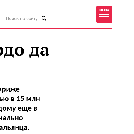
МЕНЮ
рдо да
Париже
ью в 15 млн
дому еще в
циально
тальянца.