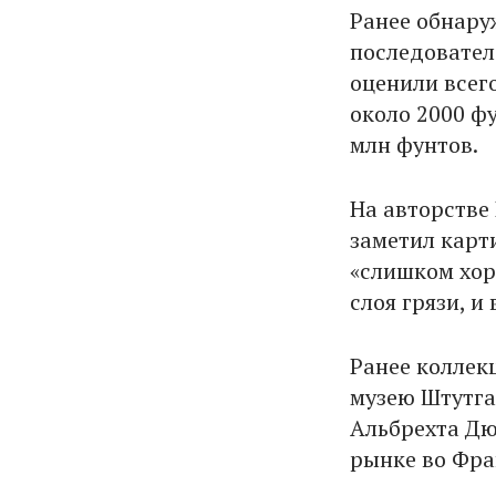
Ранее обнару
последовател
оценили всего
около 2000 фу
млн фунтов.
На авторстве
заметил карт
«слишком хор
слоя грязи, и
Ранее коллек
музею Штутга
Альбрехта Дю
рынке во Фра