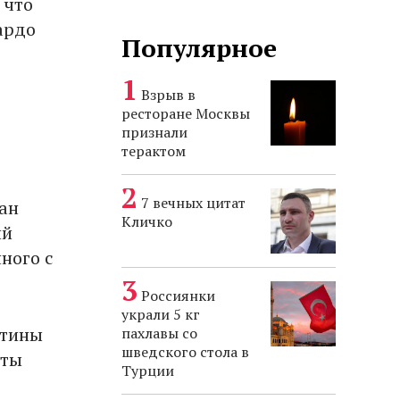
 что
ардо
Популярное
Взрыв в
ресторане Москвы
признали
терактом
7 вечных цитат
ан
Кличко
ий
ного с
Россиянки
украли 5 кг
ртины
пахлавы со
шведского стола в
оты
Турции