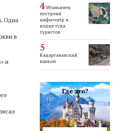
Итальянец
построил
в. Одна
амфитеатр и
водил туда
туристов
ркви в
Кадаргаванский
» и
каньон
Где это?
ого
писал