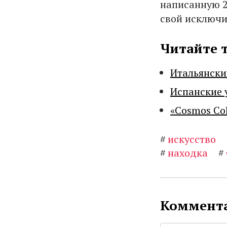
написанную 2
свой исключи
Читайте 
Итальянски
Испанские 
«Cosmos Co
#
искусство
#
находка
#
Коммента