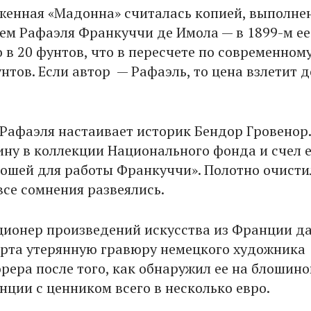
женная «Мадонна» считалась копией, выполне
ем Рафаэля Франкуччи де Имола — в 1899-м ее
 в 20 фунтов, что в пересчете по современном
нтов. Если автор — Рафаэль, то цена взлетит д
 Рафаэля настаивает историк Бендор Гровенор
ину в коллекции Национального фонда и счел 
ошей для работы Франкуччи». Полотно очисти
 все сомнения развеялись.
ционер произведений искусства из Франции д
рта утерянную гравюру немецкого художника
рера после того, как обнаружил ее на блошин
нции с ценником всего в несколько евро.