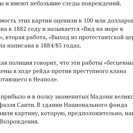
ы и имеют небольшие следы повреждений.
имость этих картин оценили в 100 млн долларо
на в 1882 году и называется «Вид на море в
, вторая работа, «Выход из протестантской це
а написана в 1884/85 годах.
ая полиция говорит, что эти работы «бесценны
ены в ходе рейда против преступного клана
отающего в Неаполе.
я прибыло и в полку знаменитых Мадонн велик
фаэля Санти. В здании Национального фонда
шли картину, которую, предположительно, на
 Возрождения.