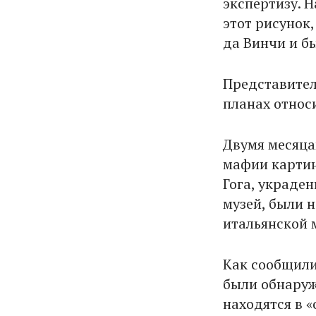
экспертизу. 
этот рисунок
да Винчи и б
Представител
планах относ
Двумя месяца
мафии картин
Гога, украде
музей, были 
итальянской 
Как сообщили
были обнаруж
находятся в 