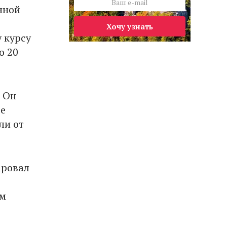
нной
Хочу узнать
у курсу
о 20
. Он
ее
ли от
аровал
ом