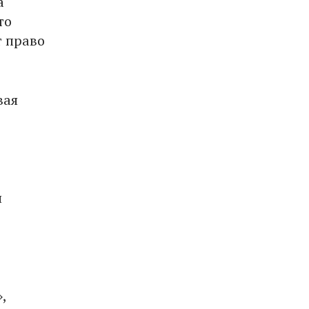
а
то
т право
вая
и
,