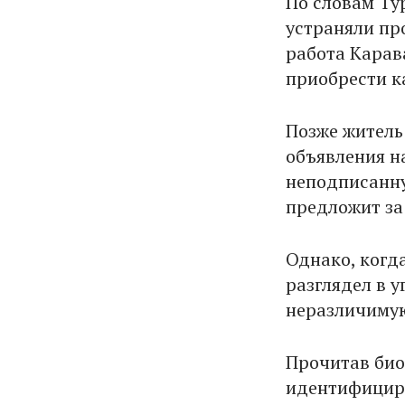
По словам Ту
устраняли пр
работа Карав
приобрести к
Позже житель
объявления на
неподписанну
предложит за 
Однако, когд
разглядел в 
неразличимую 
Прочитав био
идентифициро