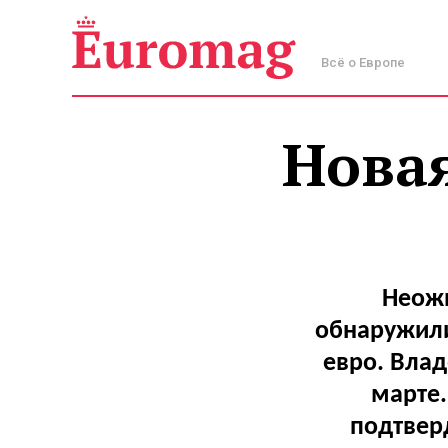
Всё о Европе
Новая
Неожи
обнаружили
евро. Вла
марте.
подтверд