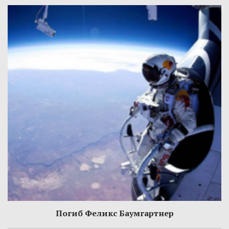
Погиб Феликс Баумгартнер