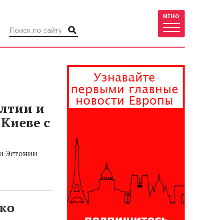
МЕНЮ
лтии и
 Киеве с
и Эстонии
ко