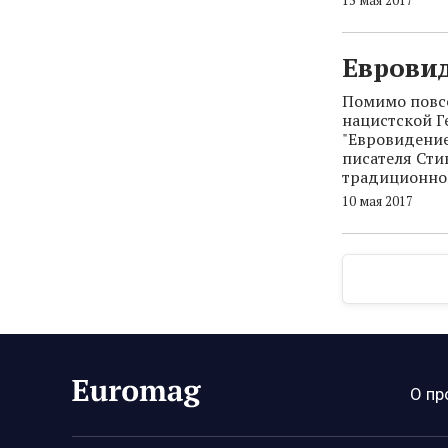
15 мая 2017
Евровид
Помимо повс
нацистской Г
"Евровидение
писателя Сти
традиционно
10 мая 2017
О пр