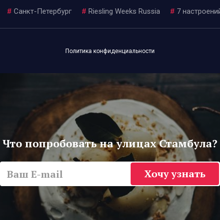
#
Санкт-Петербург
#
Riesling Weeks Russia
#
7 настроени
Политика конфиденциальности
Что попробовать на улицах Стамбула?
Хочу узнать