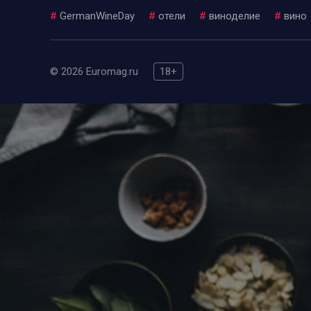
#
GermanWineDay
#
отели
#
виноделие
#
вино
© 2026 Euromag.ru
18+