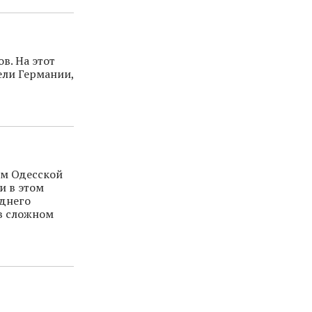
в. На этот
ели Германии,
ом Одесской
и в этом
еднего
 в сложном