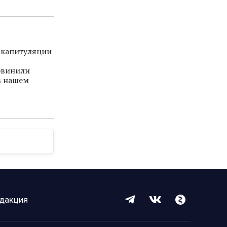
 капитуляции
обвинили
в нашем
дакция