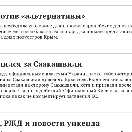
ротив «альтернативы»
ь возбудила уголовное дело против европейских депутато
ндаш» местным блюстителям порядка попали представит
а днях полуостров Крым.
пился за Саакашвили
жду официальными властями Украины и экс-губернатор
илом Саакашвили дошел до Брюсселя. Европейские власт
ии встали на сторону Саакашвили, хотя и призвали посл
т насильственных действий. Официальный Киев оказался
пока никак не комментирует заявления ЕС.
, РЖД и новости уикенда