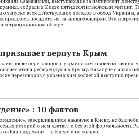
 Михаила Саакашвили, выступающие за импичмент дейст
краины, собрали в Киеве пятидесятитысячный митинг. Т
 о запуске всех действующих поездов в обход Украины, а
 пришлось посадить из-за авиадебоширки. Эти и другие
шем традиционном обзоре.
 призывает вернуть Крым
алии после переговоров с украинским коллегой заявил, 
ризнает итоги референдума в Крыму. Накануне с аналог
осле переговоров с украинским коллегой выступил през
дение» : 10 фактов
овидение», завершившийся накануне в Киеве, не был юб
есных историй о нем хватает и без этой формальности. Р
в о «Евровидении» — в Киеве и не только.