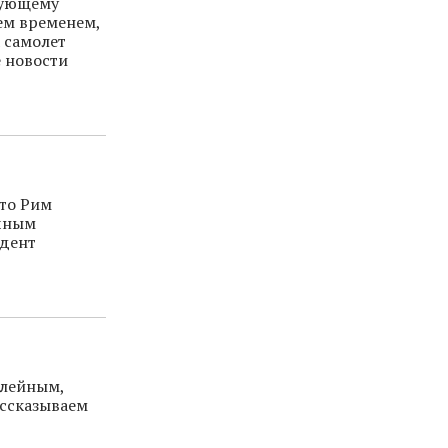
вующему
ем временем,
 самолет
 новости
что Рим
ичным
идент
илейным,
ассказываем