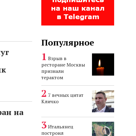
Популярное
луг
Взрыв в
ресторане Москвы
ык
признали
терактом
7 вечных цитат
Кличко
ран на
Итальянец
построил