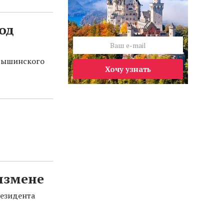
од
 Вышинского
Хочу узнать
измене
резидента