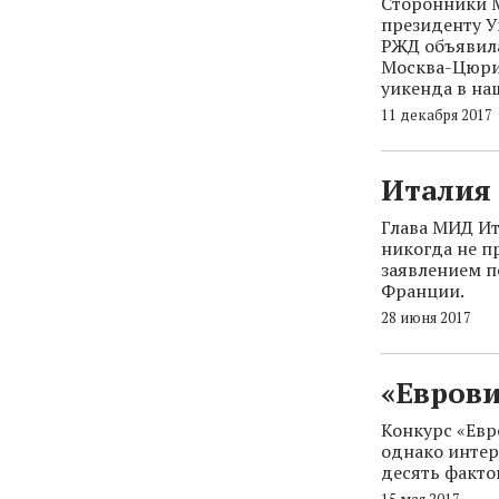
​Сторонники
президенту У
РЖД объявила
Москва-Цюрих
уикенда в на
11 декабря 2017
Италия
Глава МИД Ит
никогда не п
заявлением п
Франции.
28 июня 2017
«Еврови
Конкурс «Евр
однако интер
десять факто