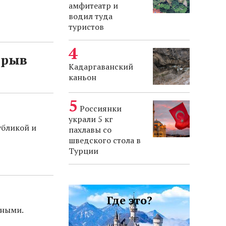
амфитеатр и
водил туда
туристов
зрыв
Кадаргаванский
каньон
Россиянки
украли 5 кг
убликой и
пахлавы со
шведского стола в
Турции
Где это?
нными.