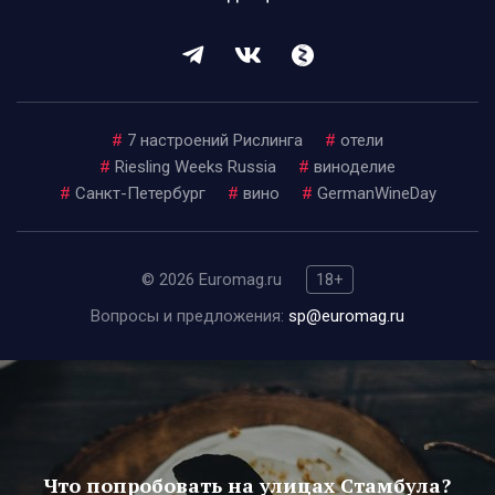
#
7 настроений Рислинга
#
отели
#
Riesling Weeks Russia
#
виноделие
#
Санкт-Петербург
#
вино
#
GermanWineDay
© 2026 Euromag.ru
18+
Вопросы и предложения:
sp@euromag.ru
Что попробовать на улицах Стамбула?