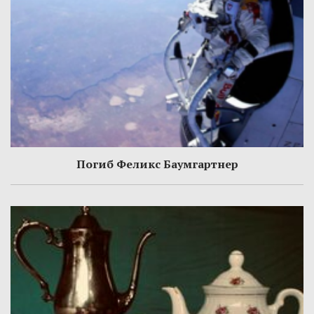
Погиб Феликс Баумгартнер