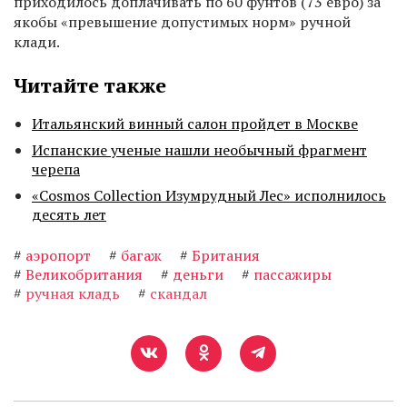
приходилось доплачивать по 60 фунтов (73 евро) за
якобы «превышение допустимых норм» ручной
клади.
Читайте также
Итальянский винный салон пройдет в Москве
Испанские ученые нашли необычный фрагмент
черепа
«Cosmos Collection Изумрудный Лес» исполнилось
десять лет
#
аэропорт
#
багаж
#
Британия
#
Великобритания
#
деньги
#
пассажиры
#
ручная кладь
#
скандал