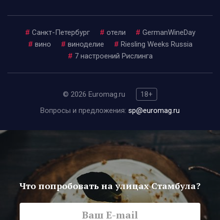
#
Санкт-Петербург
#
отели
#
GermanWineDay
#
вино
#
виноделие
#
Riesling Weeks Russia
#
7 настроений Рислинга
© 2026 Euromag.ru
18+
Вопросы и предложения:
sp@euromag.ru
Что попробовать на улицах Стамбула?