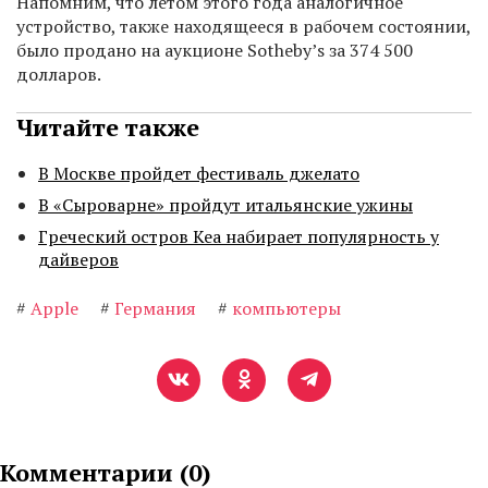
Напомним, что летом этого года аналогичное
устройство, также находящееся в рабочем состоянии,
было продано на аукционе Sotheby’s за 374 500
долларов.
Читайте также
В Москве пройдет фестиваль джелато
В «Сыроварне» пройдут итальянские ужины
Греческий остров Кеа набирает популярность у
дайверов
#
Apple
#
Германия
#
компьютеры
Комментарии (
0
)