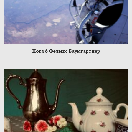
Погиб Феликс Баумгартнер