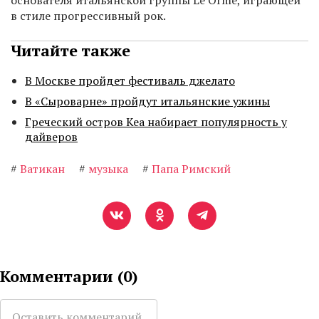
основателя итальянской группы Le Orme, играющей
в стиле прогрессивный рок.
Читайте также
В Москве пройдет фестиваль джелато
В «Сыроварне» пройдут итальянские ужины
Греческий остров Кеа набирает популярность у
дайверов
#
Ватикан
#
музыка
#
Папа Римский
Комментарии (
0
)