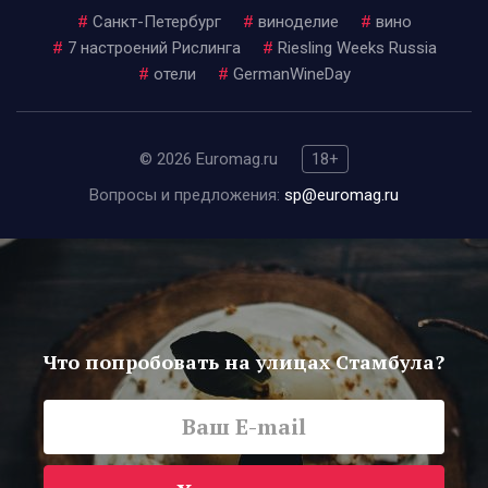
#
Санкт-Петербург
#
виноделие
#
вино
#
7 настроений Рислинга
#
Riesling Weeks Russia
#
отели
#
GermanWineDay
© 2026 Euromag.ru
18+
Вопросы и предложения:
sp@euromag.ru
Что попробовать на улицах Стамбула?