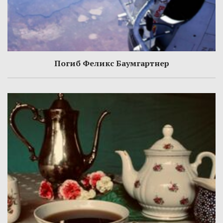
Погиб Феликс Баумгартнер