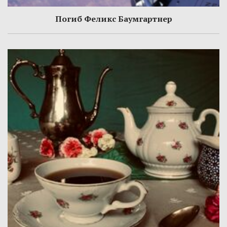
Погиб Феликс Баумгартнер