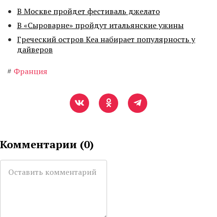
В Москве пройдет фестиваль джелато
В «Сыроварне» пройдут итальянские ужины
Греческий остров Кеа набирает популярность у
дайверов
#
Франция
Комментарии (
0
)