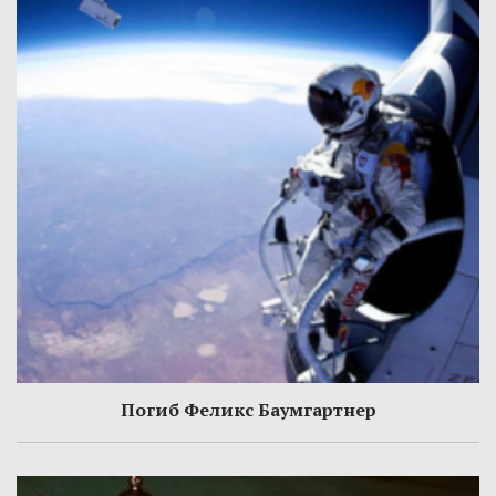
Погиб Феликс Баумгартнер