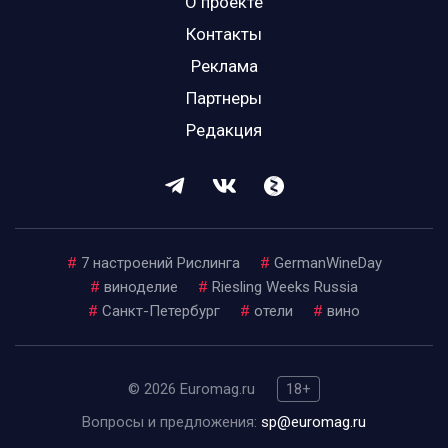
О проекте
Контакты
Реклама
Партнеры
Редакция
#
7 настроений Рислинга
#
GermanWineDay
#
виноделие
#
Riesling Weeks Russia
#
Санкт-Петербург
#
отели
#
вино
© 2026 Euromag.ru
18+
Вопросы и предложения:
sp@euromag.ru