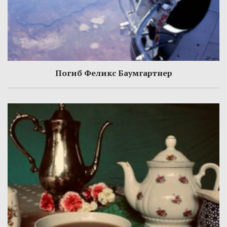
Погиб Феликс Баумгартнер