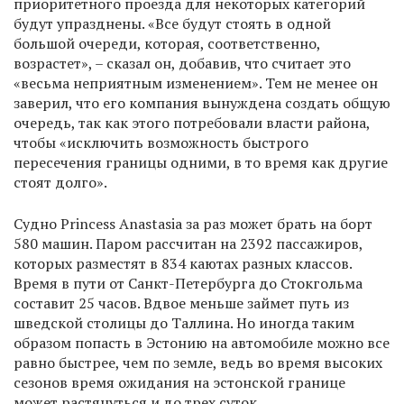
приоритетного проезда для некоторых категорий
будут упразднены. «Все будут стоять в одной
большой очереди, которая, соответственно,
возрастет», – сказал он, добавив, что считает это
«весьма неприятным изменением». Тем не менее он
заверил, что его компания вынуждена создать общую
очередь, так как этого потребовали власти района,
чтобы «исключить возможность быстрого
пересечения границы одними, в то время как другие
стоят долго».
Судно Princess Anastasia за раз может брать на борт
580 машин. Паром рассчитан на 2392 пассажиров,
которых разместят в 834 каютах разных классов.
Время в пути от Санкт-Петербурга до Стокгольма
составит 25 часов. Вдвое меньше займет путь из
шведской столицы до Таллина. Но иногда таким
образом попасть в Эстонию на автомобиле можно все
равно быстрее, чем по земле, ведь во время высоких
сезонов время ожидания на эстонской границе
может растянуться и до трех суток.