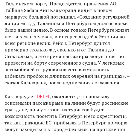
Таллинском порту. Председатель правления АО
Tallinna Sadam Айн Кальюранд видит в новом
маршруте большой потенциал. «Создание регулярной
линии между Таллином и Петербургом долгое время
было нашей целью. В одном только Петербурге живет
почти 5 млн человек, и интерес людей к Эстонии во
всем регионе велик. Рейс в Петербург длится
примерно столько же, сколько и от Таллина до
Стокгольма, и это время пассажиры могут приятно
провести на борту современного судна. У легковых
автомобилей и грузовиков есть возможность
избежать пробок и длинных очередей на границах», –
сказал Кальюранд после подписания соглашения.
Как передает
DELFI
, ожидается, что поначалу
основными пассажирами на линии будут российские
граждане, но и у эстонских туристов будет
возможность посетить Петербург и его окрестности,
так как граждане ЕС, прибывая в Петербург по морю,
могут находиться в городе без визы на протяжении