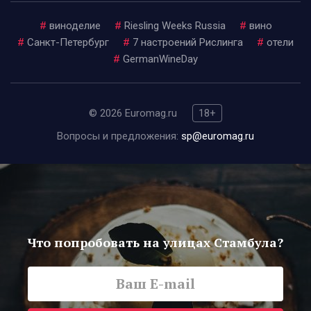
#
виноделие
#
Riesling Weeks Russia
#
вино
#
Санкт-Петербург
#
7 настроений Рислинга
#
отели
#
GermanWineDay
© 2026 Euromag.ru
18+
Вопросы и предложения:
sp@euromag.ru
Что попробовать на улицах Стамбула?