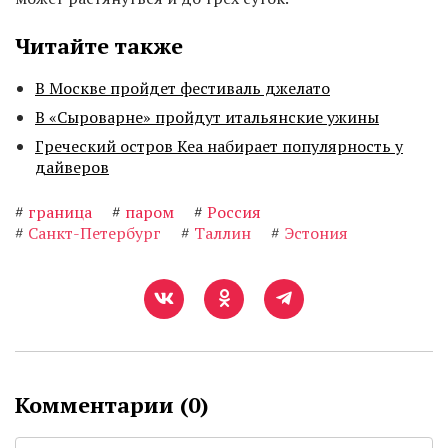
Читайте также
В Москве пройдет фестиваль джелато
В «Сыроварне» пройдут итальянские ужины
Греческий остров Кеа набирает популярность у
дайверов
#
граница
#
паром
#
Россия
#
Санкт-Петербург
#
Таллин
#
Эстония
Комментарии (
0
)