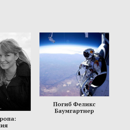
Погиб Феликс
Баумгартнер
ропа:
ния