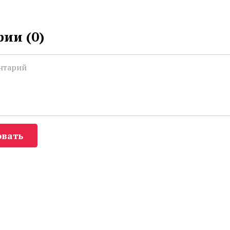
ии (
0
)
вать