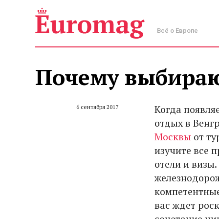
Всё о Европе
Почему выбираю
Когда появля
6 сентября 2017
отдых в Венг
Москвы
от ту
изучите все 
отели и визы.
железнодорож
компетентные
вас ждет рос
сочетание ни