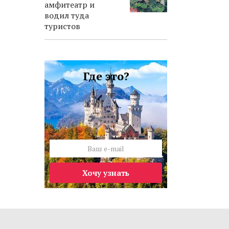
амфитеатр и
водил туда
туристов
Где это?
Хочу узнать