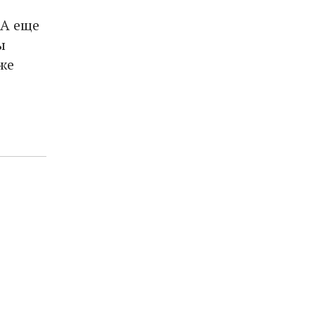
 А еще
ы
же