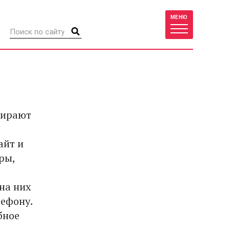
МЕНЮ
бирают
айт и
ры,
на них
лефону.
бное