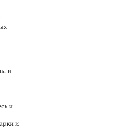
я
ных
мы и
сь и
арки и