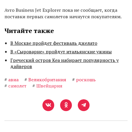
Avro Business Jet Explorer пока не сообщает, когда
поставки первых самолетов начнутся покупателям.
Читайте также
В Москве пройдет фестиваль джелато
В «Сыроварне» пройдут итальянские ужины
Греческий остров Кеа набирает популярность у
дайверов
#
авиа
#
Великобритания
#
роскошь
#
самолет
#
Швейцария