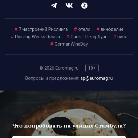
#
7 настроений Рислинга
#
отели
#
виноделие
#
Riesling Weeks Russia
#
Санкт-Петербург
#
вино
#
GermanWineDay
© 2026 Euromag.ru
18+
Вопросы и предложения:
sp@euromag.ru
Что попробовать на улицах Стамбула?