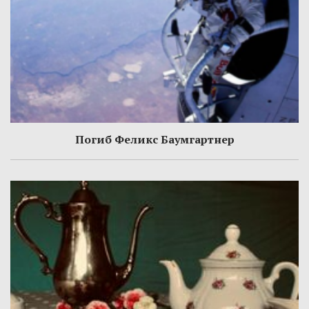
Погиб Феликс Баумгартнер