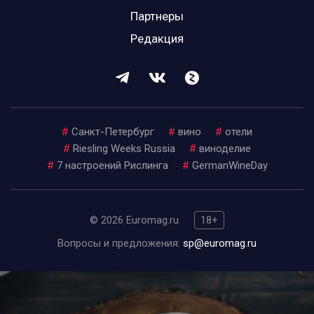
Партнеры
Редакция
#
Санкт-Петербург
#
вино
#
отели
#
Riesling Weeks Russia
#
виноделие
#
7 настроений Рислинга
#
GermanWineDay
© 2026 Euromag.ru
18+
Вопросы и предложения:
sp@euromag.ru