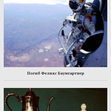
Погиб Феликс Баумгартнер