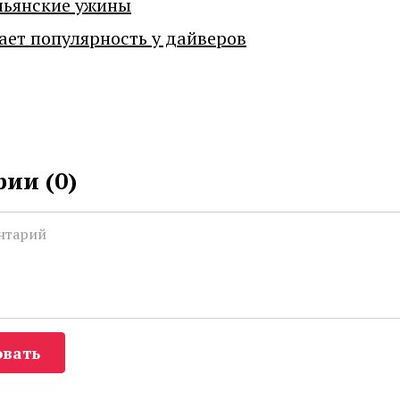
льянские ужины
ает популярность у дайверов
ии (
0
)
вать