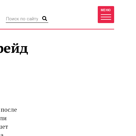
МЕНЮ
рейд
 после
ели
шет
за