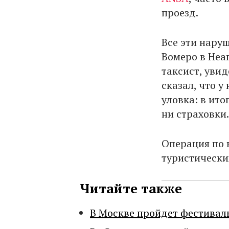
проезд.
Все эти нару
Вомеро в Неа
таксист, увид
сказал, что у
уловка: в ито
ни страховки.
Операция по 
туристически
Читайте также
В Москве пройдет фестивал