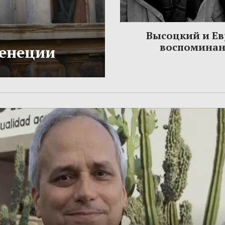
Высоцкий и Ев
воспомина
Венеции