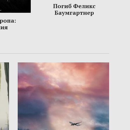
Погиб Феликс
Баумгартнер
ропа:
ния