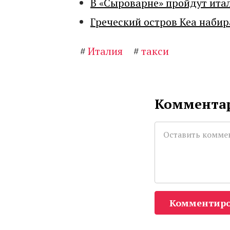
В «Сыроварне» пройдут ита
Греческий остров Кеа набир
#
Италия
#
такси
Комментар
Комментиро