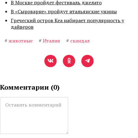
В Москве пройдет фестиваль джелато
В «Сыроварне» пройдут итальянские ужины
Греческий остров Кеа набирает популярность у
дайверов
#
животные
#
Италия
#
скандал
Комментарии (
0
)