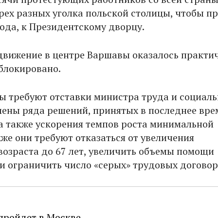
трех разных уголка польской столицы, чтобы п
рода, к Президентскому дворцу.
движение в центре Варшавы оказалось практи
блокировано.
 требуют отставки министра труда и социал
мены ряда решений, принятых в последнее вре
 а также ускорения темпов роста минимальной
кже они требуют отказаться от увеличения
возраста до 67 лет, увеличить объемы помощи
и ограничить число «серых» трудовых договор
пройдет в Москве