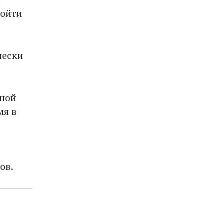
ройти
чески
ьной
мя в
ов.