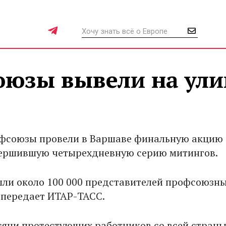
оюзы вывели на ул
офсоюзы провели в Варшаве финальную акцию
вершившую четырехдневную серию митингов.
ли около 100 000 представителей профсоюзн
 передает ИТАР-ТАСС.
сячи протестующих работников со всей стран