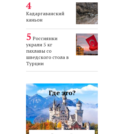
Кадаргаванский
каньон
Россиянки
украли 5 кг
пахлавы со
шведского стола в
Турции
Где это?