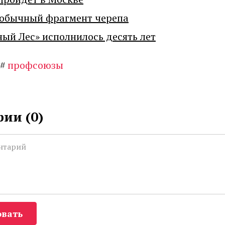
еобычный фрагмент черепа
ный Лес» исполнилось десять лет
#
профсоюзы
ии (
0
)
вать