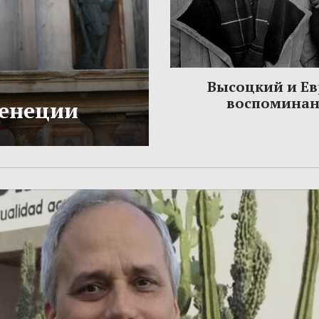
Высоцкий и Ев
воспомина
Венеции