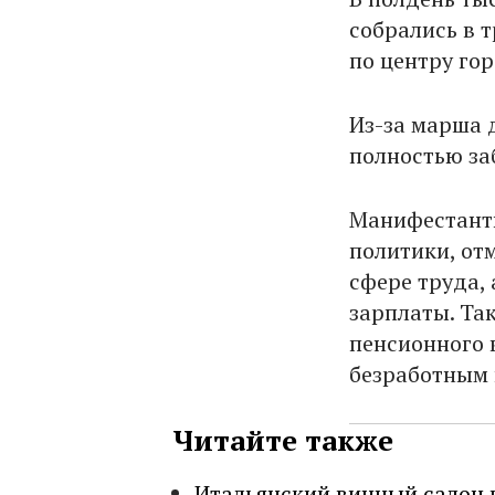
собрались в 
по центру го
Из-за марша 
полностью за
Манифестанты
политики, от
сфере труда,
зарплаты. Та
пенсионного 
безработным 
Читайте также
Итальянский винный салон 