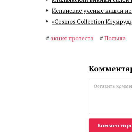
Испанские ученые нашли н
«Cosmos Collection Изумруд
#
акция протеста
#
Польша
Комментар
Комментиро