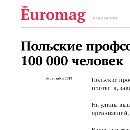
Всё о Европе
Польские профс
100 000 человек
Польские пр
16 сентября 2013
протеста, за
На улицы выш
организаций,
В полдень ты