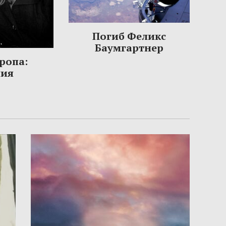
Погиб Феликс
Баумгартнер
ропа:
ния