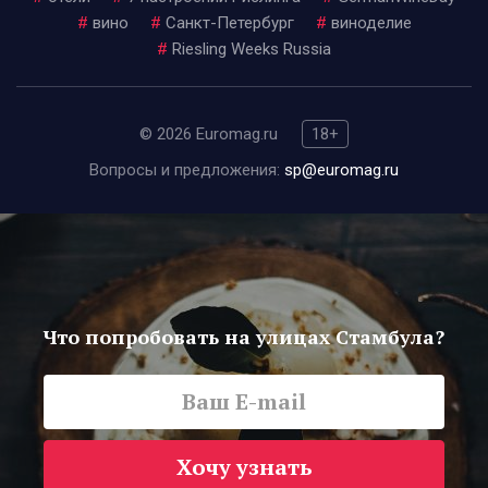
#
вино
#
Санкт-Петербург
#
виноделие
#
Riesling Weeks Russia
© 2026 Euromag.ru
18+
Вопросы и предложения:
sp@euromag.ru
Что попробовать на улицах Стамбула?
Хочу узнать