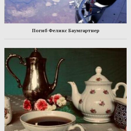
Погиб Феликс Баумгартнер