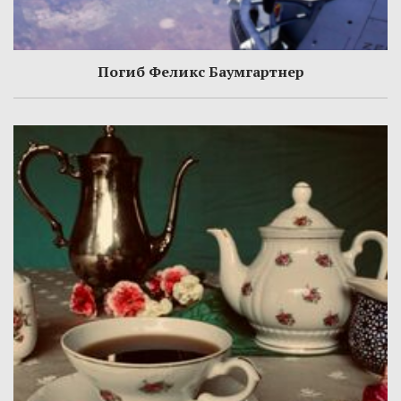
Погиб Феликс Баумгартнер