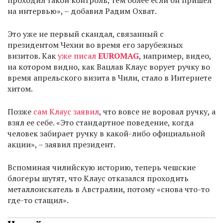
проходил такой контроль, тем более если он пришел
на интервью», – добавил Радим Охват.
Это уже не первый скандал, связанный с
президентом Чехии во время его зарубежных
визитов. Как
уже писал
EUROMAG
, например, видео,
на котором видно, как Вацлав Клаус ворует ручку во
время апрельского визита в Чили, стало в Интернете
хитом.
Позже
сам Клаус заявил
, что вовсе не воровал ручку, а
взял ее себе. «Это стандартное поведение, когда
человек забирает ручку в какой-либо официальной
акции», – заявил президент.
Вспоминая чилийскую историю, теперь чешские
блогеры шутят, что Клаус отказался проходить
металлоискатель в Австралии, потому «снова что-то
где-то стащил».