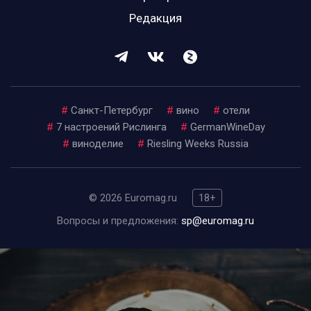
Редакция
#
Санкт-Петербург
#
вино
#
отели
#
7 настроений Рислинга
#
GermanWineDay
#
виноделие
#
Riesling Weeks Russia
© 2026 Euromag.ru
18+
Вопросы и предложения:
sp@euromag.ru