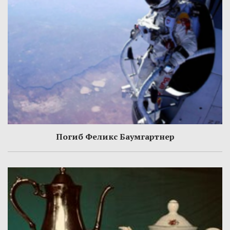
Погиб Феликс Баумгартнер