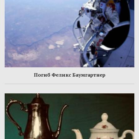
Погиб Феликс Баумгартнер