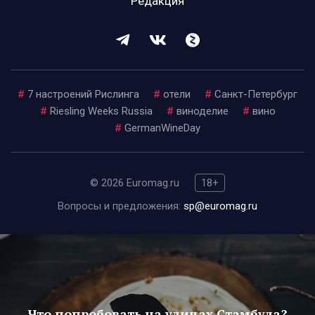
Редакция
#
7 настроений Рислинга
#
отели
#
Санкт-Петербург
#
Riesling Weeks Russia
#
виноделие
#
вино
#
GermanWineDay
© 2026 Euromag.ru
18+
Вопросы и предложения:
sp@euromag.ru
Что попробовать на улицах Стамбула?