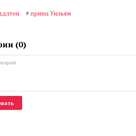
ддлтон
#
принц Уильям
ии (
0
)
вать