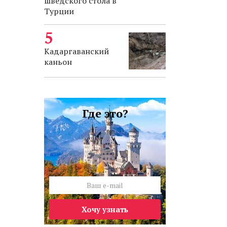
шведского стола в
Турции
Кадаргаванский
каньон
Где это?
Хочу узнать