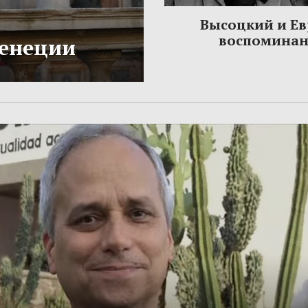
Высоцкий и Ев
воспомина
Венеции