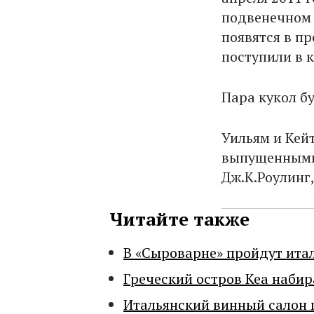
подвенечном 
появятся в п
поступили в 
Пара кукол бу
Уильям и Кей
выпущенными 
Дж.К.Роулинг,
Читайте также
В «Сыроварне» пройдут ита
Греческий остров Кеа набир
Итальянский винный салон 