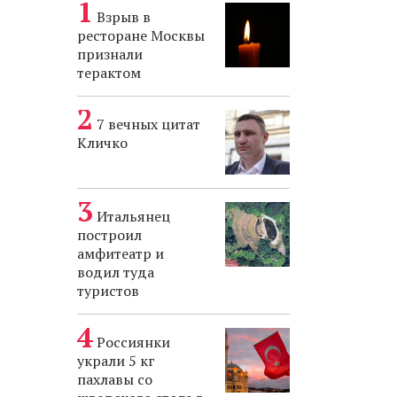
Взрыв в
ресторане Москвы
признали
терактом
7 вечных цитат
Кличко
Итальянец
построил
амфитеатр и
водил туда
туристов
Россиянки
украли 5 кг
пахлавы со