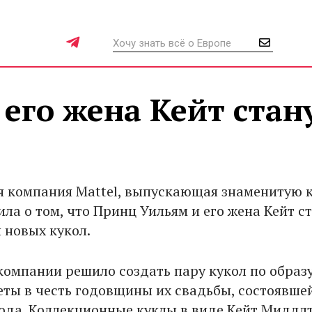
его жена Кейт стан
 компания Mattel, выпускающая знаменитую 
ла о том, что Принц Уильям и его жена Кейт с
 новых кукол.
компании решило создать пару кукол по образ
еты в честь годовщины их свадьбы, состоявше
года. Коллекционные куклы в виде Кейт Миддл