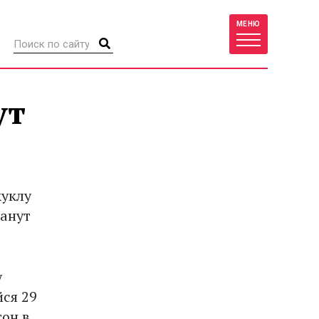
МЕНЮ
ут
куклу
танут
у
йся 29
тон в