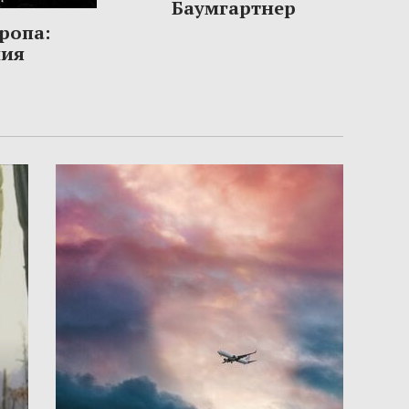
Баумгартнер
ропа:
ния