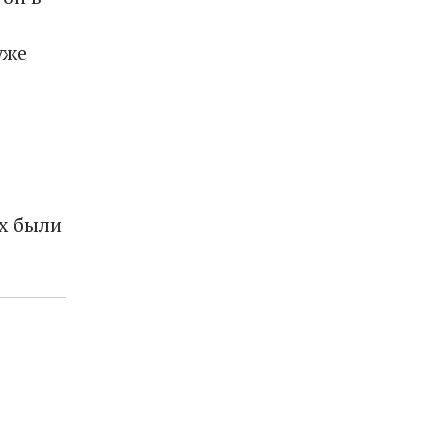
уже
х были