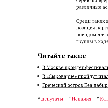
серию конфер
различные ас
Среди таких 
позиция парт
поводом для 
группы в ход
Читайте также
В Москве пройдет фестивал
В «Сыроварне» пройдут ита
Греческий остров Кеа набир
#
депутаты
#
Испания
#
Ка