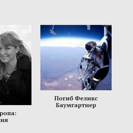
Погиб Феликс
Баумгартнер
ропа:
ния