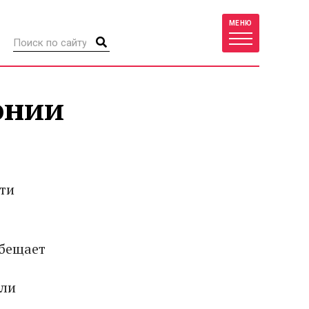
МЕНЮ
онии
ти
обещает
ели