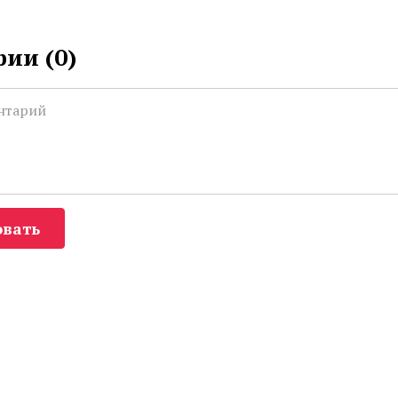
ии (
0
)
вать