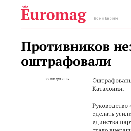
Всё о Европе
Противников не
оштрафовали
Оштрафованы 
29 января 2013
Каталонии.
Руководство 
сделать усил
единства пар
стало вчераш