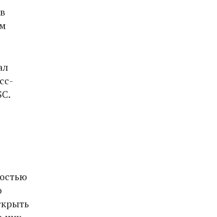
 в
ом
ал
сс-
C.
ностью
о
ткрыть