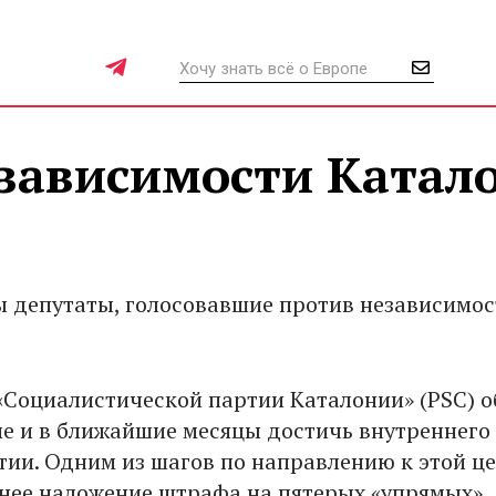
зависимости Катал
депутаты, голосовавшие против независимос
«Социалистической партии Каталонии» (PSC) 
ие и в ближайшие месяцы достичь внутреннего
тии. Одним из шагов по направлению к этой ц
нее наложение штрафа на пятерых «упрямых»