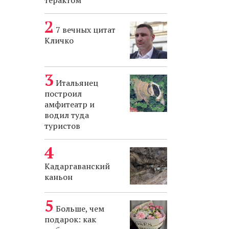
терактом
7 вечных цитат
Кличко
Итальянец
построил
амфитеатр и
водил туда
туристов
Кадаргаванский
каньон
Больше, чем
подарок: как