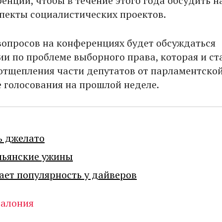
енций, чтобы в течение этого года обсудить н
пекты социалистических проектов.
вопросов на конференциях будет обсуждаться
ии по проблеме выборного права, которая и ст
отщепления части депутатов от парламентско
е голосования на прошлой неделе.
ь джелато
льянские ужины
ает популярность у дайверов
талония