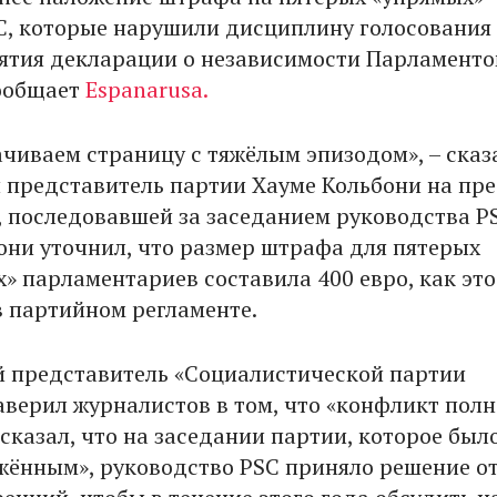
C, которые нарушили дисциплину голосования
ятия декларации о независимости Парламент
ообщает
Espanarusa.
чиваем страницу с тяжёлым эпизодом», – сказ
представитель партии Хауме Кольбони на пре
 последовавшей за заседанием руководства PS
они уточнил, что размер штрафа для пятерых
» парламентариев составила 400 евро, как это
в партийном регламенте.
 представитель «Социалистической партии
аверил журналистов в том, что «конфликт пол
сказал, что на заседании партии, которое был
жённым», руководство PSC приняло решение о