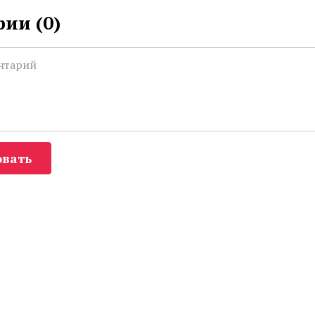
ии (
0
)
вать