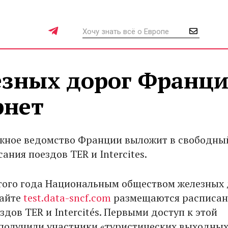
езных дорог Франц
рнет
жное ведомство Франции выложит в свободны
ания поездов TER и Intercites.
этого года Национальным обществом железных
сайте
test.data-sncf.com
размещаются расписан
дов TER и Intercités. Первыми доступ к этой
олучили участники «туристических выходных