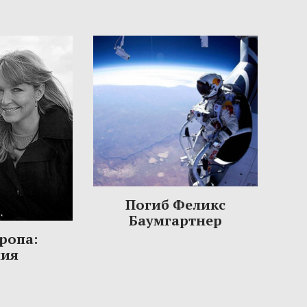
Погиб Феликс
Баумгартнер
ропа:
ния