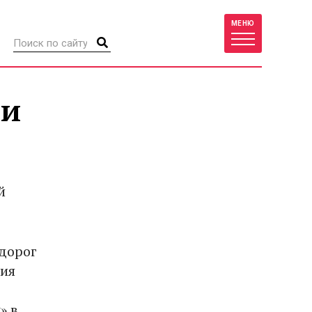
МЕНЮ
ии
й
 дорог
ия
» в