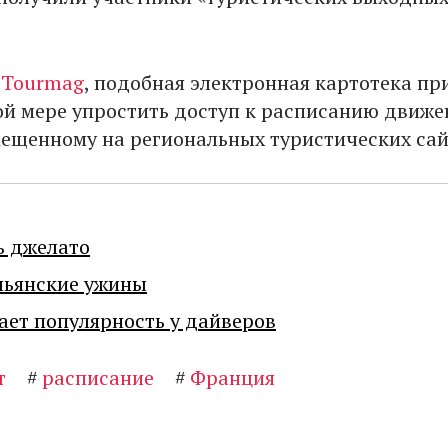
т
Tourmag
, подобная электронная картотека пр
ой мере упростить доступ к расписанию движе
мещенному на региональных туристических сай
ь джелато
льянские ужины
ает популярность у дайверов
т
#
расписание
#
Франция