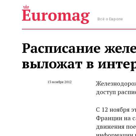
Всё о Европе
Расписание жел
выложат в инте
Железнодоро
13 ноября 2012
доступ распис
С 12 ноября 
Франции на 
движения поез
информации п