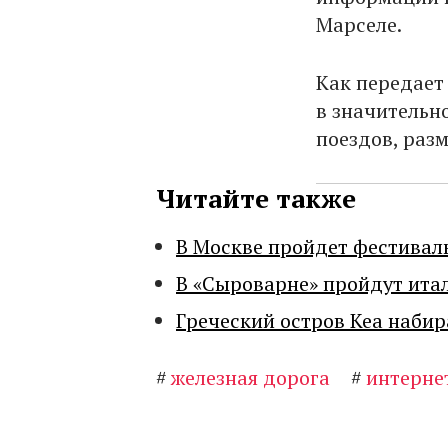
Марселе.
Как передае
в значительн
поездов, раз
Читайте также
В Москве пройдет фестивал
В «Сыроварне» пройдут ита
Греческий остров Кеа набир
#
железная дорога
#
интерне