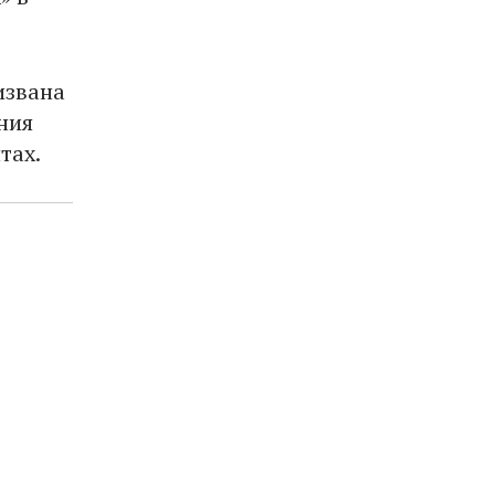
извана
ния
тах.