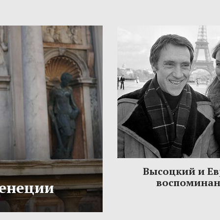
Высоцкий и Ев
воспомина
Венеции