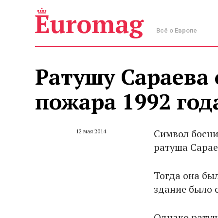
Всё о Европе
Ратушу Сараева
пожара 1992 год
Символ босни
12 мая 2014
ратуша Сараев
Тогда она бы
здание было 
Однако ратуш