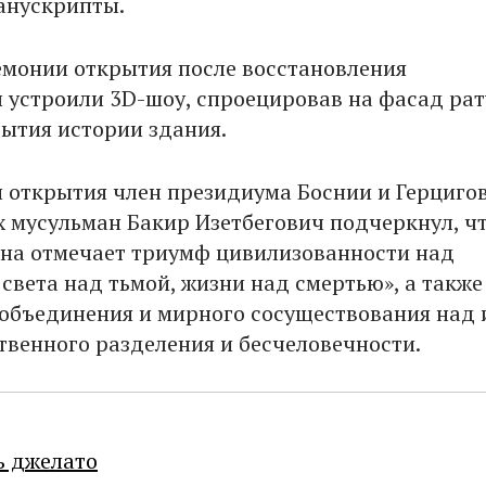
анускрипты.
емонии открытия после восстановления
 устроили 3D-шоу, спроецировав на фасад ра
ытия истории здания.
 открытия член президиума Боснии и Герциго
х мусульман Бакир Изетбегович подчеркнул, ч
ана отмечает триумф цивилизованности над
света над тьмой, жизни над смертью», а также
объединения и мирного сосуществования над 
твенного разделения и бесчеловечности.
ь джелато