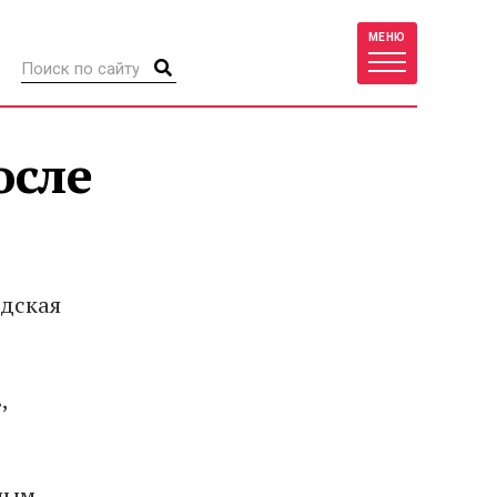
МЕНЮ
осле
одская
,
ьным