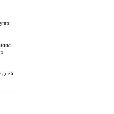
туши
вины
то
идеей