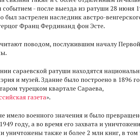
 событием - после выезда из ратуши 28 июня 1
во был застрелен наследник австро-венгерског
герцог Франц Фердинанд фон Эсте.
считают поводом, послужившим началу Перво
ы.
ании сараевской ратуши находятся национальн
эрия и музей. Здание было построено в 1896 го
старом турецком квартале Сараева,
ссийская газета
».
не имело военного значения и было превращен
1949 году, а во время его захвата и уничтожени
и уничтожены также и более 2 млн книг, в том