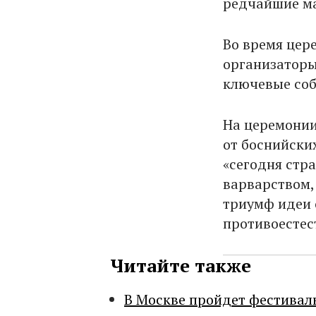
редчайшие м
Во время цер
организаторы
ключевые соб
На церемонии
от боснийски
«сегодня стр
варварством, 
триумф идеи 
противоестес
Читайте также
В Москве пройдет фестивал