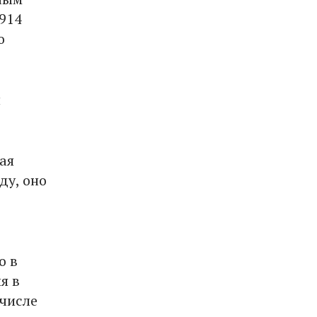
914
о
й
ая
ду, оно
о в
я в
 числе