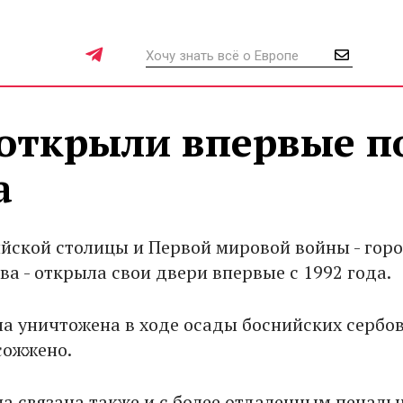
 открыли впервые п
а
йской столицы и Первой мировой войны - гор
а - открыла свои двери впервые с 1992 года.
ла уничтожена в ходе осады боснийских сербов
сожжено.
а связана также и с более отдаленным печал