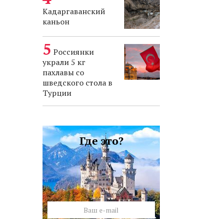
Кадаргаванский
каньон
Россиянки
украли 5 кг
пахлавы со
шведского стола в
Турции
Где это?