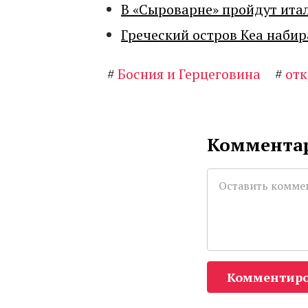
В «Сыроварне» пройдут ита
Греческий остров Кеа набир
#
Босния и Герцеговина
#
от
Комментар
Комментиро