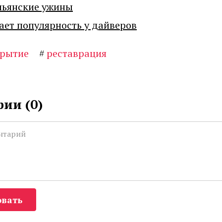
льянские ужины
ает популярность у дайверов
крытие
#
реставрация
ии (
0
)
вать