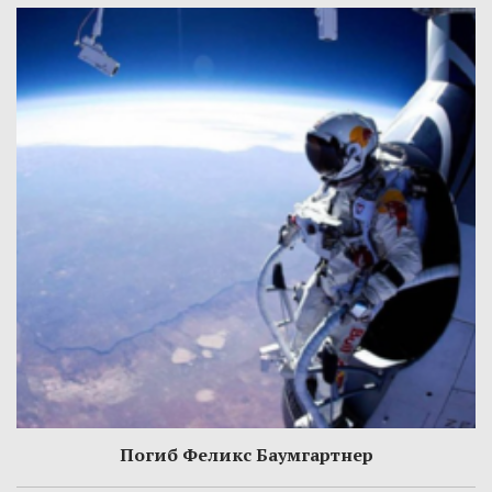
Погиб Феликс Баумгартнер