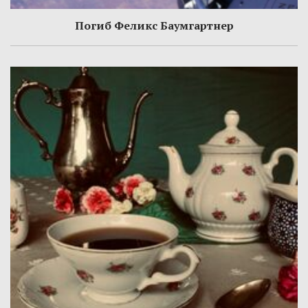
Погиб Феликс Баумгартнер